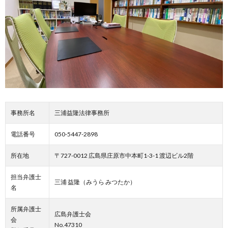
事務所名
三浦益隆法律事務所
電話番号
050-5447-2898
所在地
〒727-0012 広島県庄原市中本町1-3-1 渡辺ビル2階
担当弁護士
三浦 益隆（みうら みつたか）
名
所属弁護士
広島弁護士会
会
No.47310