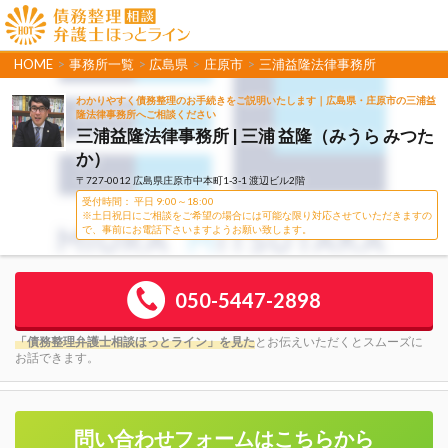
HOME
>
事務所一覧
>
広島県
>
庄原市
>
三浦益隆法律事務所
わかりやすく債務整理のお手続きをご説明いたします｜広島県・庄原市の三浦益
隆法律事務所へご相談ください
三浦益隆法律事務所 | 三浦 益隆（みうら みつた
か）
〒727-0012 広島県庄原市中本町1-3-1 渡辺ビル2階
受付時間： 平日 9:00～18:00
※土日祝日にご相談をご希望の場合には可能な限り対応させていただきますの
で、事前にお電話下さいますようお願い致します。
050-5447-2898
「債務整理弁護士相談ほっとライン」を見た
とお伝えいただくとスムーズに
お話できます。
問い合わせフォームはこちらから