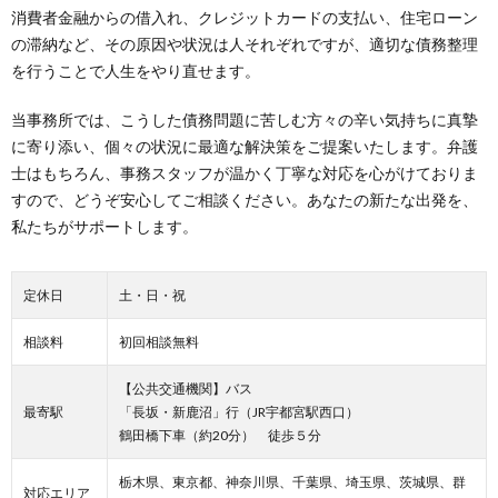
消費者金融からの借入れ、クレジットカードの支払い、住宅ローン
の滞納など、その原因や状況は人それぞれですが、適切な債務整理
を行うことで人生をやり直せます。
当事務所では、こうした債務問題に苦しむ方々の辛い気持ちに真摯
に寄り添い、個々の状況に最適な解決策をご提案いたします。弁護
士はもちろん、事務スタッフが温かく丁寧な対応を心がけておりま
すので、どうぞ安心してご相談ください。あなたの新たな出発を、
私たちがサポートします。
定休日
土・日・祝
相談料
初回相談無料
【公共交通機関】バス
最寄駅
「長坂・新鹿沼」行（JR宇都宮駅西口）
鶴田橋下車（約20分） 徒歩５分
栃木県、東京都、神奈川県、千葉県、埼玉県、茨城県、群
対応エリア