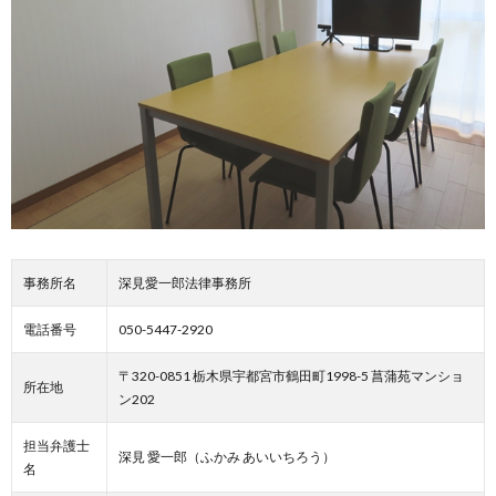
事務所名
深見愛一郎法律事務所
電話番号
050-5447-2920
〒320-0851 栃木県宇都宮市鶴田町1998-5 菖蒲苑マンショ
所在地
ン202
担当弁護士
深見 愛一郎（ふかみ あいいちろう）
名