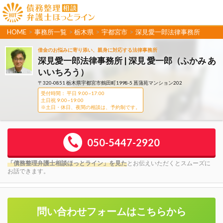
HOME
>
事務所一覧
>
栃木県
>
宇都宮市
>
深見愛一郎法律事務所
借金のお悩みに寄り添い、親身に対応する法律事務所
深見愛一郎法律事務所 | 深見 愛一郎（ふかみ あ
いいちろう）
〒320-0851 栃木県宇都宮市鶴田町1998-5 菖蒲苑マンション202
受付時間： 平日 9:00~17:00
土日祝 9:00~19:00
※土日・休日、夜間の相談は、予約制です。
050-5447-2920
「債務整理弁護士相談ほっとライン」を見た
とお伝えいただくとスムーズに
お話できます。
問い合わせフォームはこちらから