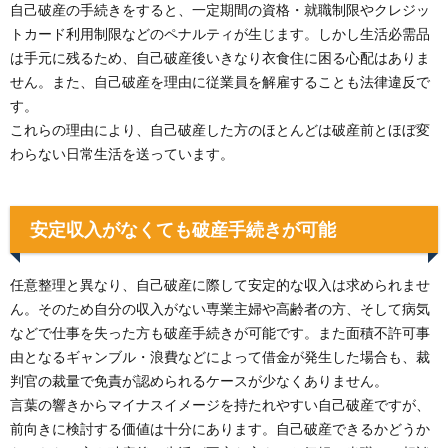
自己破産の手続きをすると、一定期間の資格・就職制限やクレジッ
トカード利用制限などのペナルティが生じます。しかし生活必需品
は手元に残るため、自己破産後いきなり衣食住に困る心配はありま
せん。また、自己破産を理由に従業員を解雇することも法律違反で
す。
これらの理由により、自己破産した方のほとんどは破産前とほぼ変
わらない日常生活を送っています。
安定収入がなくても破産手続きが可能
任意整理と異なり、自己破産に際して安定的な収入は求められませ
ん。そのため自分の収入がない専業主婦や高齢者の方、そして病気
などで仕事を失った方も破産手続きが可能です。また面積不許可事
由となるギャンブル・浪費などによって借金が発生した場合も、裁
判官の裁量で免責が認められるケースが少なくありません。
言葉の響きからマイナスイメージを持たれやすい自己破産ですが、
前向きに検討する価値は十分にあります。自己破産できるかどうか