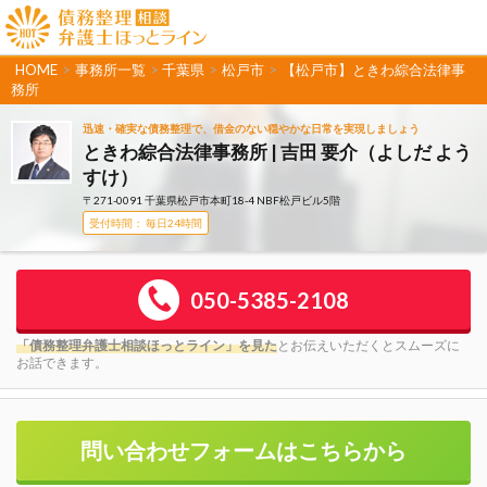
HOME
>
事務所一覧
>
千葉県
>
松戸市
>
【松戸市】ときわ綜合法律事
務所
迅速・確実な債務整理で、借金のない穏やかな日常を実現しましょう
ときわ綜合法律事務所 | 吉田 要介（よしだ よう
すけ）
〒271-0091 千葉県松戸市本町18-4 NBF松戸ビル5階
受付時間： 毎日24時間
050-5385-2108
「債務整理弁護士相談ほっとライン」を見た
とお伝えいただくとスムーズに
お話できます。
問い合わせフォームはこちらから