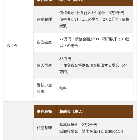
債権者が1社又は2社の場合：5万5千円
任意整理
債権者が3社以上の場合：2万2千円 × 債権
者数
22万円（債務金額が1000万円以下で10社
自己破産
着手金
以下の場合）
33万円
個人再生
（住宅資金特別条項を提出する場合は44
万円）
過払い金
無料
請求
事件種類
報酬金（税込）
基本報酬金：2万2千円
任意整理
減額報酬金：請求を免れた金額の11％