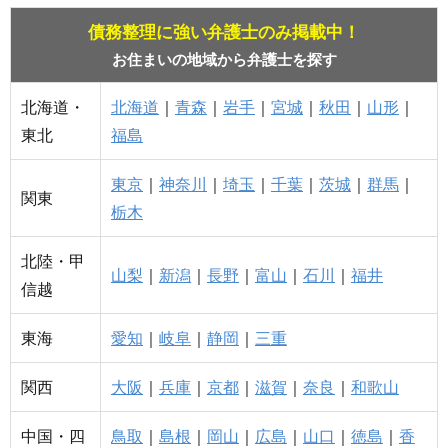
債務整理に強い弁護士のみ掲載中！
お住まいの地域から弁護士を探す
北海道・
北海道
｜
青森
｜
岩手
｜
宮城
｜
秋田
｜
山形
｜
東北
福島
東京
｜
神奈川
｜
埼玉
｜
千葉
｜
茨城
｜
群馬
｜
関東
栃木
北陸・甲
山梨
｜
新潟
｜
長野
｜
富山
｜
石川
｜
福井
信越
東海
愛知
｜
岐阜
｜
静岡
｜
三重
関西
大阪
｜
兵庫
｜
京都
｜
滋賀
｜
奈良
｜
和歌山
中国・四
鳥取
｜
島根
｜
岡山
｜
広島
｜
山口
｜
徳島
｜
香