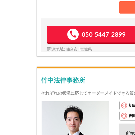
050-5447-2899
関連地域:
仙台市 | 宮城県
竹中法律事務所
それぞれの状況に応じてオーダーメイドできる質
初
夜
所在