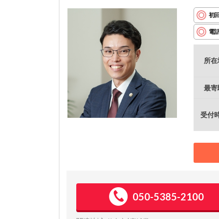
初
電
所在
最寄
受付
050-5385-2100