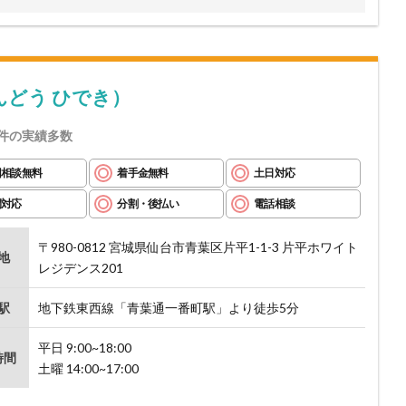
んどう ひでき）
件の実績多数
回相談無料
着手金無料
土日対応
間対応
分割・後払い
電話相談
〒980-0812 宮城県仙台市青葉区片平1-1-3 片平ホワイト
地
レジデンス201
駅
地下鉄東西線「青葉通一番町駅」より徒歩5分
平日 9:00~18:00
時間
土曜 14:00~17:00