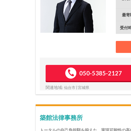
最寄
受付
050-5385-2127
関連地域:
仙台市 | 宮城県
築館法律事務所
トータルの自己負担額を抑えた、実現可能性の高