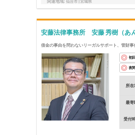
関連地域:
仙台市 | 宮城県
安藤法律事務所 安藤 秀樹（あ
借金の事由を問わないリーガルサポート、管財事
初
夜
所在
最寄
受付