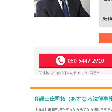
受付
050-5447-2910
関連地域:
仙台市 | 宮城県 | 山形県 | 岩手県
弁護士庄司拓（あすなろ法律事
【仙台】債務整理をするならあすなろ法律事務所