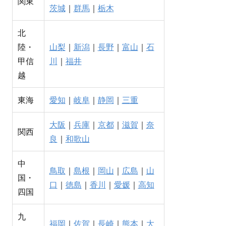
関東
茨城
｜
群馬
｜
栃木
北
陸・
山梨
｜
新潟
｜
長野
｜
富山
｜
石
甲信
川
｜
福井
越
東海
愛知
｜
岐阜
｜
静岡
｜
三重
大阪
｜
兵庫
｜
京都
｜
滋賀
｜
奈
関西
良
｜
和歌山
中
鳥取
｜
島根
｜
岡山
｜
広島
｜
山
国・
口
｜
徳島
｜
香川
｜
愛媛
｜
高知
四国
九
福岡
｜
佐賀
｜
長崎
｜
熊本
｜
大