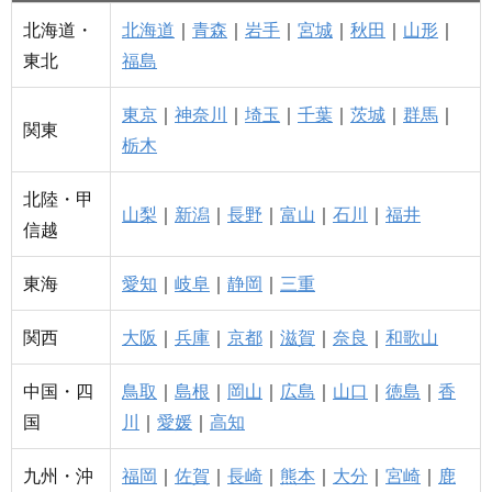
北海道・
北海道
｜
青森
｜
岩手
｜
宮城
｜
秋田
｜
山形
｜
東北
福島
東京
｜
神奈川
｜
埼玉
｜
千葉
｜
茨城
｜
群馬
｜
関東
栃木
北陸・甲
山梨
｜
新潟
｜
長野
｜
富山
｜
石川
｜
福井
信越
東海
愛知
｜
岐阜
｜
静岡
｜
三重
関西
大阪
｜
兵庫
｜
京都
｜
滋賀
｜
奈良
｜
和歌山
中国・四
鳥取
｜
島根
｜
岡山
｜
広島
｜
山口
｜
徳島
｜
香
国
川
｜
愛媛
｜
高知
九州・沖
福岡
｜
佐賀
｜
長崎
｜
熊本
｜
大分
｜
宮崎
｜
鹿