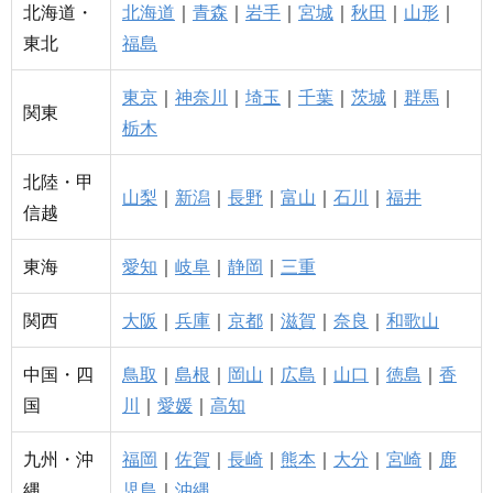
北海道・
北海道
｜
青森
｜
岩手
｜
宮城
｜
秋田
｜
山形
｜
東北
福島
東京
｜
神奈川
｜
埼玉
｜
千葉
｜
茨城
｜
群馬
｜
関東
栃木
北陸・甲
山梨
｜
新潟
｜
長野
｜
富山
｜
石川
｜
福井
信越
東海
愛知
｜
岐阜
｜
静岡
｜
三重
関西
大阪
｜
兵庫
｜
京都
｜
滋賀
｜
奈良
｜
和歌山
中国・四
鳥取
｜
島根
｜
岡山
｜
広島
｜
山口
｜
徳島
｜
香
国
川
｜
愛媛
｜
高知
九州・沖
福岡
｜
佐賀
｜
長崎
｜
熊本
｜
大分
｜
宮崎
｜
鹿
縄
児島
｜
沖縄