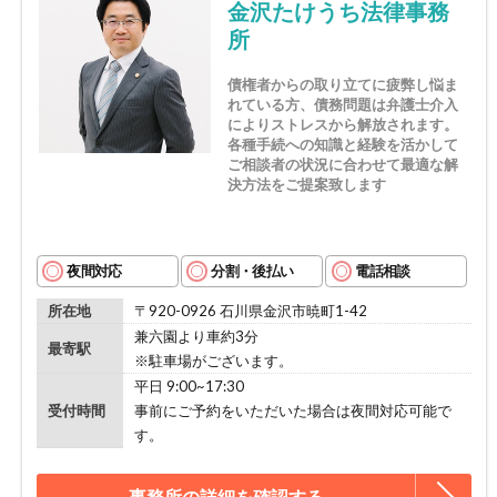
金沢たけうち法律事務
所
債権者からの取り立てに疲弊し悩ま
れている方、債務問題は弁護士介入
によりストレスから解放されます。
各種手続への知識と経験を活かして
ご相談者の状況に合わせて最適な解
決方法をご提案致します
夜間対応
分割・後払い
電話相談
所在地
〒920-0926 石川県金沢市暁町1-42
兼六園より車約3分
最寄駅
※駐車場がございます。
平日 9:00~17:30
受付時間
事前にご予約をいただいた場合は夜間対応可能で
す。
事務所の詳細を確認する