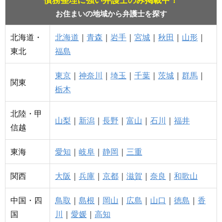
債務整理に強い弁護士のみ掲載中！
お住まいの地域から弁護士を探す
北海道・
北海道
｜
青森
｜
岩手
｜
宮城
｜
秋田
｜
山形
｜
東北
福島
東京
｜
神奈川
｜
埼玉
｜
千葉
｜
茨城
｜
群馬
｜
関東
栃木
北陸・甲
山梨
｜
新潟
｜
長野
｜
富山
｜
石川
｜
福井
信越
東海
愛知
｜
岐阜
｜
静岡
｜
三重
関西
大阪
｜
兵庫
｜
京都
｜
滋賀
｜
奈良
｜
和歌山
中国・四
鳥取
｜
島根
｜
岡山
｜
広島
｜
山口
｜
徳島
｜
香
国
川
｜
愛媛
｜
高知