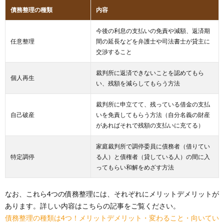
債務整理の種類
内容
今後の利息の支払いの免責や減額、返済期
任意整理
間の延長などを弁護士や司法書士が貸主に
交渉すること
裁判所に返済できないことを認めてもら
個人再生
い、残額を減らしてもらう方法
裁判所に申立てて、残っている借金の支払
自己破産
いを免責してもらう方法（自分名義の財産
があればそれで残額の支払いに充てる）
家庭裁判所で調停委員に債務者（借りてい
特定調停
る人）と債権者（貸している人）の間に入
ってもらい和解をめざす方法
なお、これら4つの債務整理には、それぞれにメリットデメリットが
あります。詳しい内容はこちらの記事をご覧ください。
債務整理の種類は4つ！メリットデメリット・変わること・向いてい