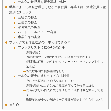
一本化の難易度を審査基準で比較
職業によって審査は厳しくなる？会社員、専業主婦、派遣社員～職
業別にチェック
会社員の審査
公務員の審査
派遣社員の審査
パート・アルバイトの審査
専業主婦の審査
ブラックでも借金返済の一本化はできる？
ブラックリストに載る4つの条件
滞納が続く
携帯電話やスマホの分割払いの遅延や滞納がある
短期間に何枚ものクレジットカードやキャッシングを申し
込んだ
過去数年間で債務整理をした
一本化の審査に通りやすくなる対策
少しでも返済して残高を減らしておく
滞納が続いたときは返済履歴を作ってから申し込む
残高が少ない借入れ先は完済して借入れ件数を減らしてお
く
勤続年数が少ない場合は一定期間が経過してから申し込む
まとめ