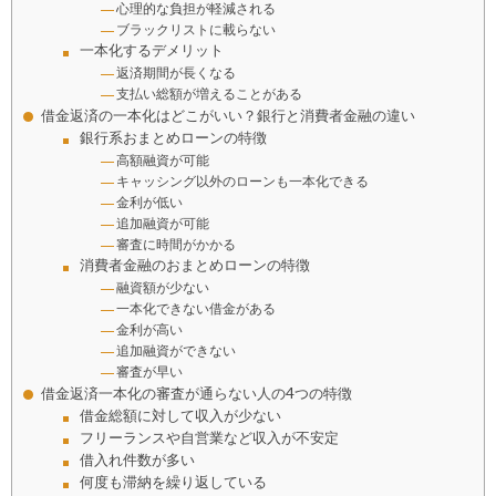
心理的な負担が軽減される
ブラックリストに載らない
一本化するデメリット
返済期間が長くなる
支払い総額が増えることがある
借金返済の一本化はどこがいい？銀行と消費者金融の違い
銀行系おまとめローンの特徴
高額融資が可能
キャッシング以外のローンも一本化できる
金利が低い
追加融資が可能
審査に時間がかかる
消費者金融のおまとめローンの特徴
融資額が少ない
一本化できない借金がある
金利が高い
追加融資ができない
審査が早い
借金返済一本化の審査が通らない人の4つの特徴
借金総額に対して収入が少ない
フリーランスや自営業など収入が不安定
借入れ件数が多い
何度も滞納を繰り返している