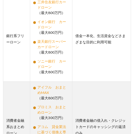
三井住友銀行カー
ドローン
（最大800万円）
イオン銀行 カー
ドローン
（最大800万円）
銀行系フリ
借金一本化、生活資金などさま
楽天銀行スーパー
ーローン
ざまな目的に利用可能
カードローン
（最大800万円）
ソニー銀行 カー
ドローン
（最大800万円）
アイフル おまと
めMAX
（最大800万円）
プロミス おまと
めローン
（最大300万円）
消費者金融
消費者金融の借入れ・クレジッ
系おまとめ
アコム 貸金業法
トカードのキャッシングの返済
に基づく借換え専
ローン
のみ