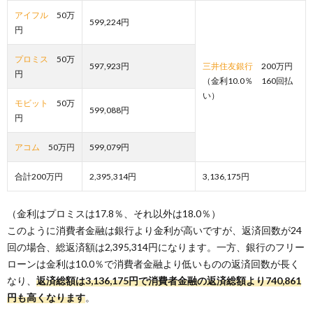
アイフル
50万
599,224円
円
プロミス
50万
597,923円
三井住友銀行
200万円
円
（金利10.0％ 160回払
い）
モビット
50万
599,088円
円
アコム
50万円
599,079円
合計200万円
2,395,314円
3,136,175円
（金利はプロミスは17.8％、それ以外は18.0％）
このように消費者金融は銀行より金利が高いですが、返済回数が24
回の場合、総返済額は2,395,314円になります。一方、銀行のフリー
ローンは金利は10.0％で消費者金融より低いものの返済回数が長く
なり、
返済総額は3,136,175円で消費者金融の返済総額より740,861
円も高くなります
。