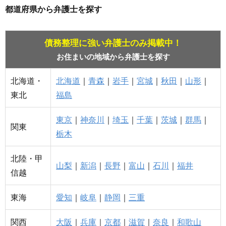
都道府県から弁護士を探す
債務整理に強い弁護士のみ掲載中！
お住まいの地域から弁護士を探す
北海道・
北海道
｜
青森
｜
岩手
｜
宮城
｜
秋田
｜
山形
｜
東北
福島
東京
｜
神奈川
｜
埼玉
｜
千葉
｜
茨城
｜
群馬
｜
関東
栃木
北陸・甲
山梨
｜
新潟
｜
長野
｜
富山
｜
石川
｜
福井
信越
東海
愛知
｜
岐阜
｜
静岡
｜
三重
関西
大阪
｜
兵庫
｜
京都
｜
滋賀
｜
奈良
｜
和歌山