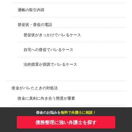
通帳の取引内容
督促状・督促の電話
督促状がきっかけでバレるケース
自宅への督促でバレるケース
法的措置が原因でバレるケース
借金がバレたときの対処法
借金に真剣に向き合う態度が重要
借金のお悩みを
無料で弁護士に相談！
言い訳をしたい際に使える理由とは
債務整理に強い弁護士を探す
財布を紛失した