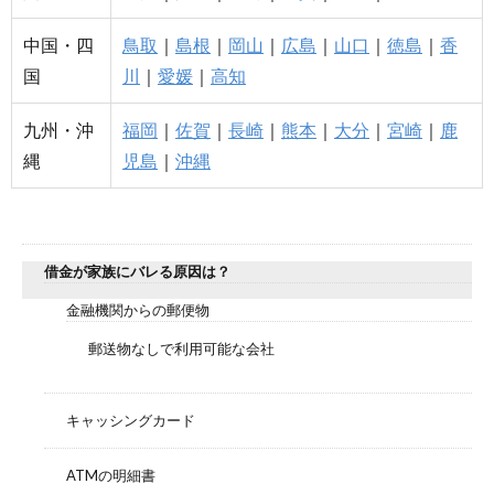
中国・四
鳥取
｜
島根
｜
岡山
｜
広島
｜
山口
｜
徳島
｜
香
国
川
｜
愛媛
｜
高知
九州・沖
福岡
｜
佐賀
｜
長崎
｜
熊本
｜
大分
｜
宮崎
｜
鹿
縄
児島
｜
沖縄
借金が家族にバレる原因は？
金融機関からの郵便物
郵送物なしで利用可能な会社
キャッシングカード
ATMの明細書