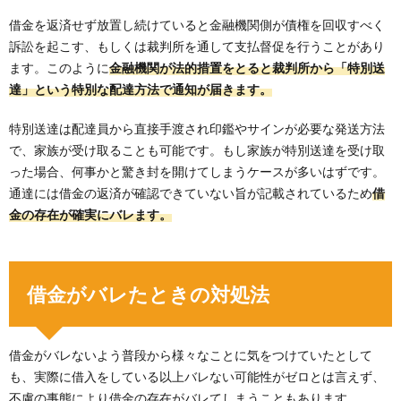
借金を返済せず放置し続けていると金融機関側が債権を回収すべく
訴訟を起こす、もしくは裁判所を通して支払督促を行うことがあり
ます。このように
金融機関が法的措置をとると裁判所から「特別送
達」という特別な配達方法で通知が届きます。
特別送達は配達員から直接手渡され印鑑やサインが必要な発送方法
で、家族が受け取ることも可能です。もし家族が特別送達を受け取
った場合、何事かと驚き封を開けてしまうケースが多いはずです。
通達には借金の返済が確認できていない旨が記載されているため
借
金の存在が確実にバレます。
借金がバレたときの対処法
借金がバレないよう普段から様々なことに気をつけていたとして
も、実際に借入をしている以上バレない可能性がゼロとは言えず、
不慮の事態により借金の存在がバレてしまうこともあります。