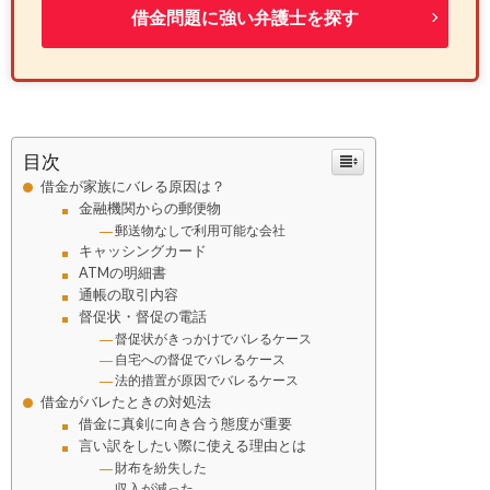
借金問題に強い弁護士を探す
目次
借金が家族にバレる原因は？
金融機関からの郵便物
郵送物なしで利用可能な会社
キャッシングカード
ATMの明細書
通帳の取引内容
督促状・督促の電話
督促状がきっかけでバレるケース
自宅への督促でバレるケース
法的措置が原因でバレるケース
借金がバレたときの対処法
借金に真剣に向き合う態度が重要
言い訳をしたい際に使える理由とは
財布を紛失した
収入が減った