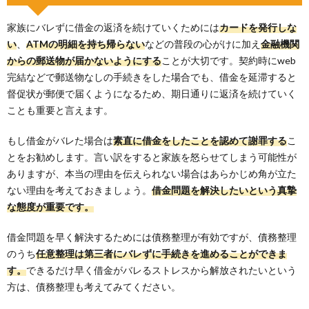
家族にバレずに借金の返済を続けていくためには
カードを発行しな
い
、
ATMの明細を持ち帰らない
などの普段の心がけに加え
金融機関
からの郵送物が届かないようにする
ことが大切です。契約時にweb
完結などで郵送物なしの手続きをした場合でも、借金を延滞すると
督促状が郵便で届くようになるため、期日通りに返済を続けていく
ことも重要と言えます。
もし借金がバレた場合は
素直に借金をしたことを認めて謝罪する
こ
とをお勧めします。言い訳をすると家族を怒らせてしまう可能性が
ありますが、本当の理由を伝えられない場合はあらかじめ角が立た
ない理由を考えておきましょう。
借金問題を解決したいという真摯
な態度が重要です。
借金問題を早く解決するためには債務整理が有効ですが、債務整理
のうち
任意整理は第三者にバレずに手続きを進めることができま
す。
できるだけ早く借金がバレるストレスから解放されたいという
方は、債務整理も考えてみてください。