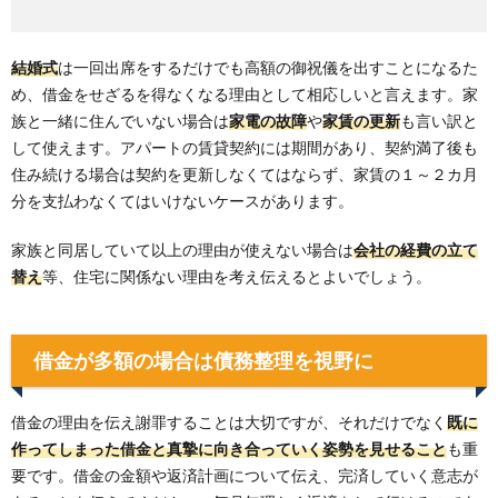
結婚式
は一回出席をするだけでも高額の御祝儀を出すことになるた
め、借金をせざるを得なくなる理由として相応しいと言えます。家
族と一緒に住んでいない場合は
家電の故障
や
家賃の更新
も言い訳と
して使えます。アパートの賃貸契約には期間があり、契約満了後も
住み続ける場合は契約を更新しなくてはならず、家賃の１～２カ月
分を支払わなくてはいけないケースがあります。
家族と同居していて以上の理由が使えない場合は
会社の経費の立て
替え
等、住宅に関係ない理由を考え伝えるとよいでしょう。
借金が多額の場合は債務整理を視野に
借金の理由を伝え謝罪することは大切ですが、それだけでなく
既に
作ってしまった借金と真摯に向き合っていく姿勢を見せること
も重
要です。借金の金額や返済計画について伝え、完済していく意志が