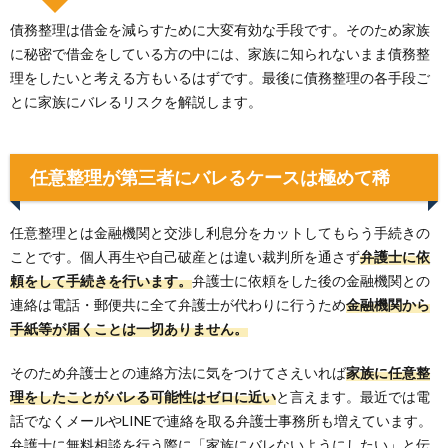
債務整理は借金を減らすために大変有効な手段です。そのため家族
に秘密で借金をしている方の中には、家族に知られないまま債務整
理をしたいと考える方もいるはずです。最後に債務整理の各手段ご
とに家族にバレるリスクを解説します。
任意整理が第三者にバレるケースは極めて稀
任意整理とは金融機関と交渉し利息分をカットしてもらう手続きの
ことです。個人再生や自己破産とは違い裁判所を通さず
弁護士に依
頼をして手続きを行います。
弁護士に依頼をした後の金融機関との
連絡は電話・郵便共に全て弁護士が代わりに行うため
金融機関から
手紙等が届くことは一切ありません。
そのため弁護士との連絡方法に気をつけてさえいれば
家族に任意整
理をしたことがバレる可能性はゼロに近い
と言えます。最近では電
話でなくメールやLINEで連絡を取る弁護士事務所も増えています。
弁護士に無料相談を行う際に「家族にバレないようにしたい」と伝