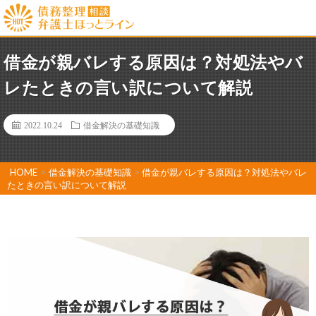
借金が親バレする原因は？対処法やバ
レたときの言い訳について解説
2022.10.24
借金解決の基礎知識
HOME
>
借金解決の基礎知識
>
借金が親バレする原因は？対処法やバレ
たときの言い訳について解説