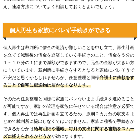
え、連絡方法についてよく相談しておくとよいでしょう。
個人再生も家族にバレず手続きができる
個人再生は裁判所に借金の返済が難しいことを申し立て、再生計画
を立てて減額後の借金を返済していく手続きのこと。借金を５分の
１～１０分の１にまで減額ができますので、元金の金額が大きい方
に向いています。裁判所に手続きをするとなると家族にバレそうで
不安だと思うかもしれませんが、任意整理と同様
弁護士に依頼をす
ることで自宅に郵送物は届かなくなります。
そのため任意整理と同様に家族にバレないまま手続きを進めること
が可能ですが、家計の管理を家族に任せている場合は注意が必要で
す。個人再生では再生計画を立てるため、原則２カ月分の収支をま
とめて裁判所に提出しなくてはいけません。家族に秘密で手続きが
できるか否かは
給与明細や通帳、毎月の支出に関する書類をスムー
ズに揃えられるかどうか
が鍵になります。