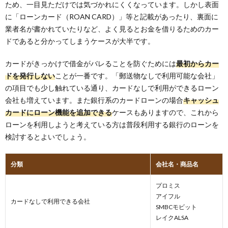
ため、一目見ただけでは気づかれにくくなっています。しかし表面
に「ローンカード（ROAN CARD）」等と記載があったり、裏面に
業者名が書かれていたりなど、よく見るとお金を借りるためのカー
ドであると分かってしまうケースが大半です。
カードがきっかけで借金がバレることを防ぐためには
最初からカー
ドを発行しない
ことが一番です。「郵送物なしで利用可能な会社」
の項目でも少し触れている通り、カードなしで利用ができるローン
会社も増えています。また銀行系のカードローンの場合
キャッシュ
カードにローン機能を追加できる
ケースもありますので、これから
ローンを利用しようと考えている方は普段利用する銀行のローンを
検討するとよいでしょう。
分類
会社名・商品名
プロミス
アイフル
カードなしで利用できる会社
SMBCモビット
レイクALSA