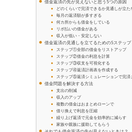
借金返済の先が見えないと思う5つの原因
どのくらいで完済できるか見通しが立た
毎月の返済額が多すぎる
何カ所からも借金をしている
リボ払いの借金がある
収入が低い・安定しない
借金返済の見通しを立てるための5ステップ
ステップ①全部の借金をリストアップ
ステップ②借金の利息を計算
ステップ③収支を可視化する
ステップ④返済計画表を作成する
ステップ⑤返済シミュレーションで完済
借金問題を解決する方法
支出の削減
収入のアップ
複数の借金はおまとめローンで
借り換えで利息を圧縮
繰り上げ返済で元金を効率的に減らす
家族や親族に援助してもらう
それでも借金返済の先が見えないときは？