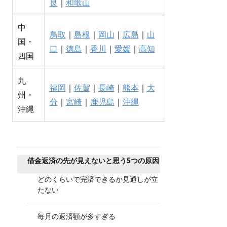
良
｜
和歌山
中
鳥取
｜
島根
｜
岡山
｜
広島
｜
山
国・
口
｜
徳島
｜
香川
｜
愛媛
｜
高知
四国
九
福岡
｜
佐賀
｜
長崎
｜
熊本
｜
大
州・
分
｜
宮崎
｜
鹿児島
｜
沖縄
沖縄
借金返済の先が見えないと思う5つの原因
どのくらいで完済できるか見通しが立
たない
毎月の返済額が多すぎる