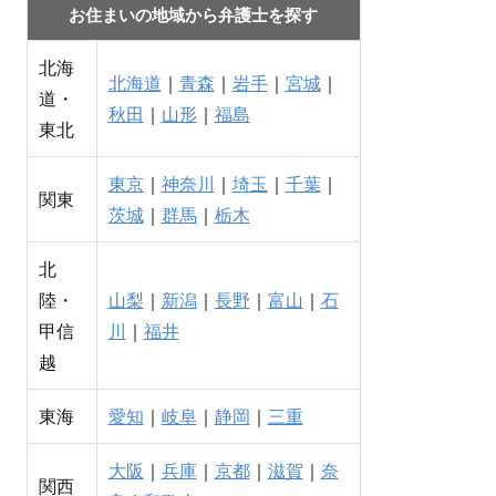
お住まいの地域から弁護士を探す
北海
北海道
｜
青森
｜
岩手
｜
宮城
｜
道・
秋田
｜
山形
｜
福島
東北
東京
｜
神奈川
｜
埼玉
｜
千葉
｜
関東
茨城
｜
群馬
｜
栃木
北
陸・
山梨
｜
新潟
｜
長野
｜
富山
｜
石
甲信
川
｜
福井
越
東海
愛知
｜
岐阜
｜
静岡
｜
三重
大阪
｜
兵庫
｜
京都
｜
滋賀
｜
奈
関西