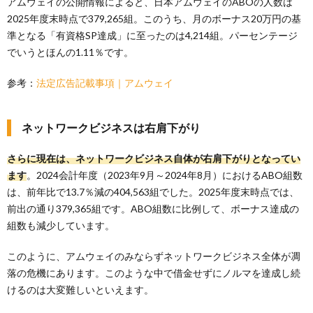
アムウェイの公開情報によると、日本アムウェイのABOの人数は
2025年度末時点で379,265組。このうち、月のボーナス20万円の基
準となる「有資格SP達成」に至ったのは4,214組。パーセンテージ
でいうとほんの1.11％です。
参考：
法定広告記載事項｜アムウェイ
ネットワークビジネスは右肩下がり
さらに現在は、ネットワークビジネス自体が右肩下がりとなってい
ます
。2024会計年度（2023年9月～2024年8月）におけるABO組数
は、前年比で13.7％減の404,563組でした。2025年度末時点では、
前出の通り379,365組です。ABO組数に比例して、ボーナス達成の
組数も減少しています。
このように、アムウェイのみならずネットワークビジネス全体が凋
落の危機にあります。このような中で借金せずにノルマを達成し続
けるのは大変難しいといえます。