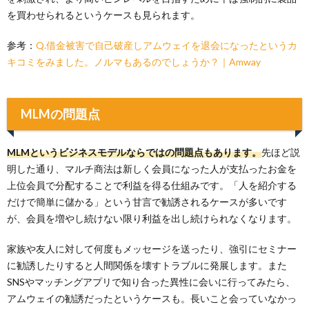
を買わせられるというケースも見られます。
参考：
Q.借金被害で自己破産しアムウェイを退会になったというカ
キコミをみました。ノルマもあるのでしょうか？｜Amway
MLMの問題点
MLMというビジネスモデルならではの問題点もあります。
先ほど説
明した通り、マルチ商法は新しく会員になった人が支払ったお金を
上位会員で分配することで利益を得る仕組みです。「人を紹介する
だけで簡単に儲かる」という甘言で勧誘されるケースが多いです
が、会員を増やし続けない限り利益を出し続けられなくなります。
家族や友人に対して何度もメッセージを送ったり、強引にセミナー
に勧誘したりすると人間関係を壊すトラブルに発展します。また
SNSやマッチングアプリで知り合った異性に会いに行ってみたら、
アムウェイの勧誘だったというケースも。長いこと会っていなかっ