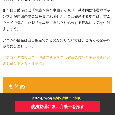
また自己破産には「免責不許可事由」があり、基本的に浪費やギャ
ンブルが原因の借金は免責されません。自己破産する場合は、アム
ウェイで購入した製品を故意に隠したり処分する行為には気を付け
ましょう。
アコムの借金は自己破産できるのか知りたい方は、こちらの記事を
参考にしましょう。
「アコムの借金は自己破産できる？自己破産の条件と手続き後にお
金を借りるときの注意点」
まとめ
借金のお悩みを
無料で弁護士に相談！
アムウェイはMLMの大手で、ねずみ講と異なり法律でも認められて
債務整理に強い弁護士を探す
いるビジネスです。公式にはノルマはないとしていますが、上位会