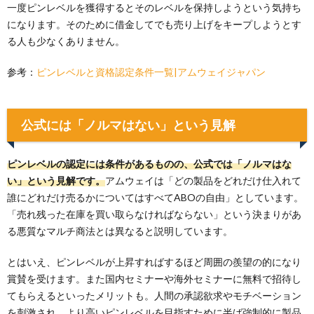
一度ピンレベルを獲得するとそのレベルを保持しようという気持ち
になります。そのために借金してでも売り上げをキープしようとす
る人も少なくありません。
参考：
ピンレベルと資格認定条件一覧|アムウェイジャパン
公式には「ノルマはない」という見解
ピンレベルの認定には条件があるものの、公式では「ノルマはな
い」という見解です。
アムウェイは「どの製品をどれだけ仕入れて
誰にどれだけ売るかについてはすべてABOの自由」としています。
「売れ残った在庫を買い取らなければならない」という決まりがあ
る悪質なマルチ商法とは異なると説明しています。
とはいえ、ピンレベルが上昇すればするほど周囲の羨望の的になり
賞賛を受けます。また国内セミナーや海外セミナーに無料で招待し
てもらえるといったメリットも。人間の承認欲求やモチベーション
を刺激され、より高いピンレベルを目指すために半ば強制的に製品