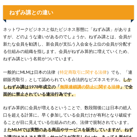
ねずみ講との違い
ネットワークビジネスと似たビジネス形態に「ねずみ講」がありま
すが、どのような違いがあるのでしょうか。ねずみ講とは、会員が
新たな会員を勧誘し、新会員が支払う入会金を上位の会員が分配す
る仕組みの組織を指します。会員がねずみ算的に増えていくため、
ねずみ講という名前がついています。
一般的にMLMは日本の法律（
特定商取引に関する法律
）でも、「連
鎖販売取引」として認められている合法的なビズネスモデル。
しか
しねずみ講は1978年成立の「
無限連鎖講の防止に関する法律
」で全
面的に禁止されている違法行為です。
ねずみ算的に会員が増えるということで、数段階後には日本の総人
口を超える計算に。早く参加している会員だけが有利となり破綻す
ることが目に見えている仕組みのため、法律で規制されています。
ま
たMLMでは実態のある商品やサービスを販売していますが、ねず
み講ではそもそも商品・サービスが存在しないか、あっても形だけ