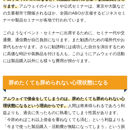
ります。
アムウェイのイベントや公式セミナーは、東京や大阪など
の主要都市で開催されるほか、全国のABOが主催するビジネスセミ
ナーや製品セミナーが各地で行われています。
このようなイベント・セミナーに出席するために、セミナー代や交
通費、通信費が自己負担になります。また勧誘のための場所代やお
茶代もかかります。さらに勧誘時には成功した自分を演出するため
に高価な時計や装飾品を付ける人も。このようにアムウェイの活動
には製品購入以外にも様々な費用が掛かります。
辞めたくても辞められない心理状態になる
アムウェイで借金をしてしまうのは、辞めたくても辞められない心
理状態になるという理由からです。
人間は将来得られるであろう利
益よりも、過去に失ったものに執着してしまう性質があります。
「今辞めればこれ以上借金を重ねなくても済む」という利益よりも
「今まで使った製品購入・活動費が無駄になってしまう」という損