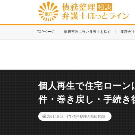
TOPページ
債務整理に強い弁護士を探す
運営会社
個人再生で住宅ローン
件・巻き戻し・手続き
2021.10.28
債務整理の基礎知識