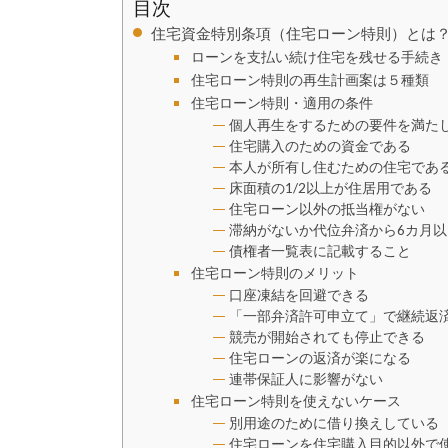
目次
住宅資金特別条項（住宅ローン特則）とは
ローンを支払い続け住宅を残せる手続き
住宅ローン特則の再生計画案は５種類
住宅ローン特則・適用の条件
個人再生をするための要件を満た
住宅購入のための資金である
本人が所有し住むための住宅であ
床面積の1/2以上が住居用である
住宅ローン以外の抵当権がない
滞納がないか代位弁済から6カ月
債権者一覧表に記載すること
住宅ローン特則のメリット
口座凍結を回避できる
「一部弁済許可申立て」で継続返
競売が開始されても停止できる
住宅ローンの返済が楽になる
連帯保証人に影響がない
住宅ローン特則を使えないケース
別用途のために借り換えしている
住宅ローンを住宅購入目的以外で