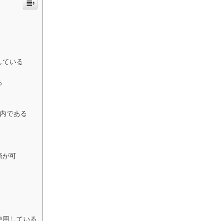
？
している
る
以内である
済が可
使用している