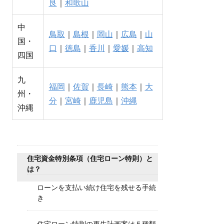
良
｜
和歌山
中
鳥取
｜
島根
｜
岡山
｜
広島
｜
山
国・
口
｜
徳島
｜
香川
｜
愛媛
｜
高知
四国
九
福岡
｜
佐賀
｜
長崎
｜
熊本
｜
大
州・
分
｜
宮崎
｜
鹿児島
｜
沖縄
沖縄
住宅資金特別条項（住宅ローン特則）と
は？
ローンを支払い続け住宅を残せる手続
き
住宅ローン特則の再生計画案は５種類