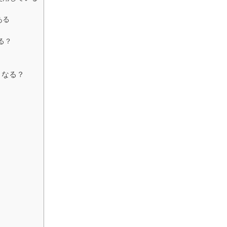
ある
る？
うなる？