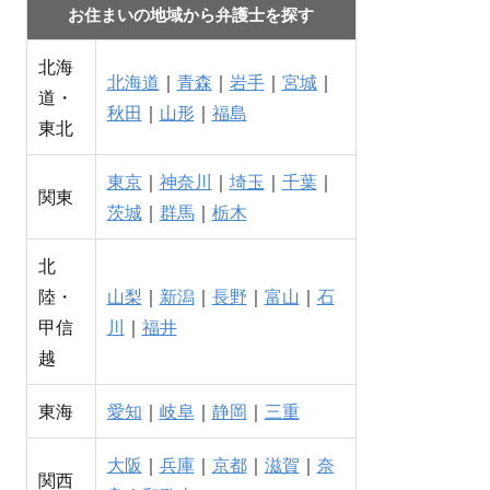
お住まいの地域から弁護士を探す
北海
北海道
｜
青森
｜
岩手
｜
宮城
｜
道・
秋田
｜
山形
｜
福島
東北
東京
｜
神奈川
｜
埼玉
｜
千葉
｜
関東
茨城
｜
群馬
｜
栃木
北
陸・
山梨
｜
新潟
｜
長野
｜
富山
｜
石
甲信
川
｜
福井
越
東海
愛知
｜
岐阜
｜
静岡
｜
三重
大阪
｜
兵庫
｜
京都
｜
滋賀
｜
奈
関西