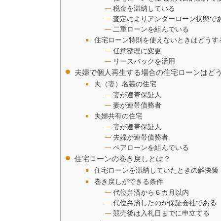
税金を滞納している
査定によりアンダーローン状態で
二重ローンを組んでいる
住宅ローン特則を使えないときはどうす
任意整理に変更
リースバックを活用
夫婦で個人再生する場合の住宅ローンはど
夫（妻）名義の住宅
妻が連帯保証人
妻が連帯債務者
夫婦共有の住宅
妻が連帯保証人
夫婦が連帯債務者
ペアローンを組んでいる
住宅ローンの巻き戻しとは？
住宅ローンを滞納していたときの解決策
巻き戻しができる条件
代位弁済から６カ月以内
代位弁済したのが保証会社である
競売後は入札日までに申立てる