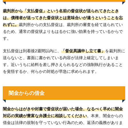
裁判所から「支払督促」という名前の督促状が送られてきたとき
は、債権者が送ってきた督促状とは意味合いが違うということを忘
れずに。
裁判所からの支払督促は、裁判所の審査を経て送られてい
るため、通常の督促状よりもはるかに強い効果を持っているからで
す。
支払督促は到着後2週間以内に、
「督促異議申し立て書」
を裁判所に
送らないと、書面に書かれている内容が法律上確定してしまいま
す。近いうちに給料を差し押さえられるなどの強制執行があること
を覚悟するか、何らかの対処が早急に求められます。
闇金からの借金
闇金からはがきや封書で督促状が届いた場合、なるべく早めに闇金
対応の実績が豊富な弁護士に相談してください
。本来、闇金からの
借金は法律の規制を守っていない行為のため、返済の義務がありま