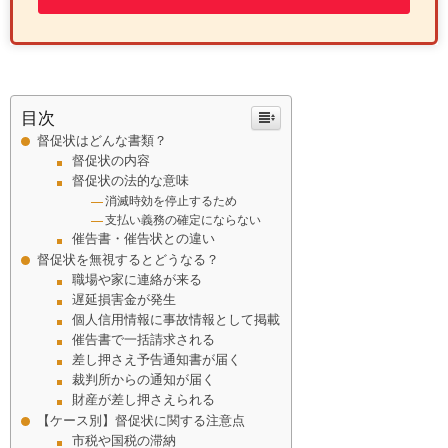
目次
督促状はどんな書類？
督促状の内容
督促状の法的な意味
消滅時効を停止するため
支払い義務の確定にならない
催告書・催告状との違い
督促状を無視するとどうなる？
職場や家に連絡が来る
遅延損害金が発生
個人信用情報に事故情報として掲載
催告書で一括請求される
差し押さえ予告通知書が届く
裁判所からの通知が届く
財産が差し押さえられる
【ケース別】督促状に関する注意点
市税や国税の滞納