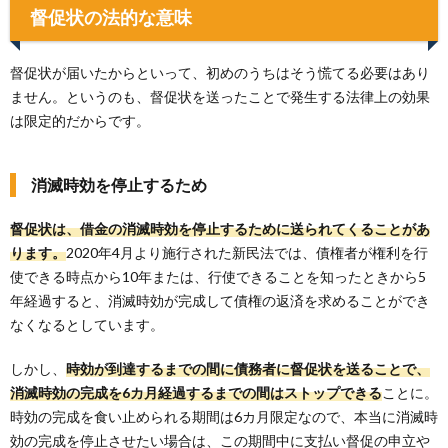
督促状の法的な意味
督促状が届いたからといって、初めのうちはそう慌てる必要はあり
ません。というのも、督促状を送ったことで発生する法律上の効果
は限定的だからです。
消滅時効を停止するため
督促状は、借金の消滅時効を停止するために送られてくることがあ
ります。
2020年4月より施行された新民法では、債権者が権利を行
使できる時点から10年または、行使できることを知ったときから5
年経過すると、消滅時効が完成して債権の返済を求めることができ
なくなるとしています。
しかし、
時効が到達するまでの間に債務者に督促状を送ることで、
消滅時効の完成を6カ月経過するまでの間はストップできる
ことに。
時効の完成を食い止められる期間は6カ月限定なので、本当に消滅時
効の完成を停止させたい場合は、この期間中に支払い督促の申立や