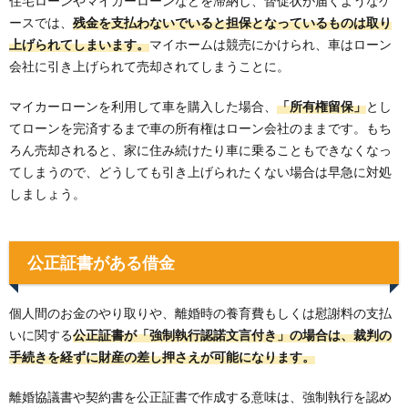
住宅ローンやマイカーローンなどを滞納し、督促状が届くようなケ
ースでは、
残金を支払わないでいると担保となっているものは取り
上げられてしまいます。
マイホームは競売にかけられ、車はローン
会社に引き上げられて売却されてしまうことに。
マイカーローンを利用して車を購入した場合、
「所有権留保」
とし
てローンを完済するまで車の所有権はローン会社のままです。もち
ろん売却されると、家に住み続けたり車に乗ることもできなくなっ
てしまうので、どうしても引き上げられたくない場合は早急に対処
しましょう。
公正証書がある借金
個人間のお金のやり取りや、離婚時の養育費もしくは慰謝料の支払
いに関する
公正証書が「強制執行認諾文言付き」の場合は、裁判の
手続きを経ずに財産の差し押さえが可能になります。
離婚協議書や契約書を公正証書で作成する意味は、強制執行を認め