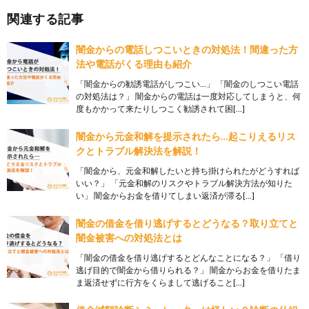
関連する記事
闇金からの電話しつこいときの対処法！間違った方
法や電話がくる理由も紹介
「闇金からの勧誘電話がしつこい…」 「闇金のしつこい電話
の対処法は？」 闇金からの電話は一度対応してしまうと、何
度もかかって来たりしつこく勧誘されて困[…]
闇金から元金和解を提示されたら…起こりえるリス
クとトラブル解決法を解説！
「闇金から、元金和解したいと持ち掛けられたがどうすれば
いい？」 「元金和解のリスクやトラブル解決方法が知りた
い」 闇金からお金を借りてしまい返済が滞る[…]
闇金の借金を借り逃げするとどうなる？取り立てと
闇金被害への対処法とは
「闇金の借金を借り逃げするとどんなことになる？」 「借り
逃げ目的で闇金から借りられる？」 闇金からお金を借りたま
ま返済せずに行方をくらまして逃げること[…]