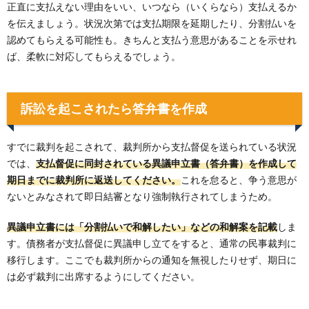
正直に支払えない理由をいい、いつなら（いくらなら）支払えるか
を伝えましょう。状況次第では支払期限を延期したり、分割払いを
認めてもらえる可能性も。きちんと支払う意思があることを示せれ
ば、柔軟に対応してもらえるでしょう。
訴訟を起こされたら答弁書を作成
すでに裁判を起こされて、裁判所から支払督促を送られている状況
では、
支払督促に同封されている異議申立書（答弁書）を作成して
期日までに裁判所に返送してください。
これを怠ると、争う意思が
ないとみなされて即日結審となり強制執行されてしまうため。
異議申立書には「分割払いで和解したい」などの和解案を記載
しま
す。債務者が支払督促に異議申し立てをすると、通常の民事裁判に
移行します。ここでも裁判所からの通知を無視したりせず、期日に
は必ず裁判に出席するようにしてください。