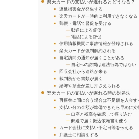
楽天カードの支払いが遅れるとどうなる？
遅延損害金が発生する
楽天カードが一時的に利用できなくなる
郵便・電話で督促を受ける
郵送による督促
電話による督促
信用情報機関に事故情報が登録される
楽天カードが強制解約される
自宅訪問の通知が届くことがある
自宅への訪問は違法行為ではない
回収会社から連絡が来る
裁判所から書類が届く
給与や預金が差し押さえられる
楽天カードの支払いが遅れる時の対処法
再振替に間に合う場合は不足額を入金す
支払い分の金額が準備できたら早めに支
口座と残高を確認して振り込む
郵送で届く振込依頼書を使う
カード会社に支払い予定日等を伝える
弁護士に相談をする