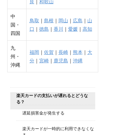
良
｜
和歌山
中
鳥取
｜
島根
｜
岡山
｜
広島
｜
山
国・
口
｜
徳島
｜
香川
｜
愛媛
｜
高知
四国
九
福岡
｜
佐賀
｜
長崎
｜
熊本
｜
大
州・
分
｜
宮崎
｜
鹿児島
｜
沖縄
沖縄
楽天カードの支払いが遅れるとどうな
る？
遅延損害金が発生する
楽天カードが一時的に利用できなくな
る