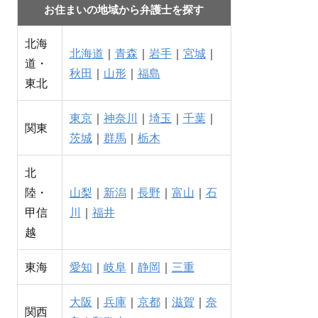
お住まいの地域から弁護士を探す
北海
北海道
｜
青森
｜
岩手
｜
宮城
｜
道・
秋田
｜
山形
｜
福島
東北
東京
｜
神奈川
｜
埼玉
｜
千葉
｜
関東
茨城
｜
群馬
｜
栃木
北
陸・
山梨
｜
新潟
｜
長野
｜
富山
｜
石
甲信
川
｜
福井
越
東海
愛知
｜
岐阜
｜
静岡
｜
三重
大阪
｜
兵庫
｜
京都
｜
滋賀
｜
奈
関西