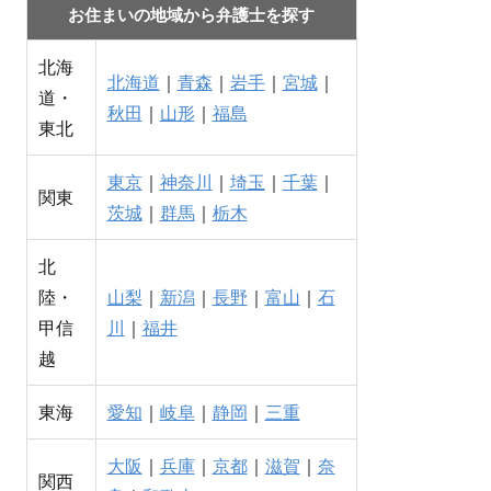
お住まいの地域から弁護士を探す
北海
北海道
｜
青森
｜
岩手
｜
宮城
｜
道・
秋田
｜
山形
｜
福島
東北
東京
｜
神奈川
｜
埼玉
｜
千葉
｜
関東
茨城
｜
群馬
｜
栃木
北
陸・
山梨
｜
新潟
｜
長野
｜
富山
｜
石
甲信
川
｜
福井
越
東海
愛知
｜
岐阜
｜
静岡
｜
三重
大阪
｜
兵庫
｜
京都
｜
滋賀
｜
奈
関西