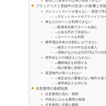
整理した業者からは再び借金できない
ブラックリスト登録中の生活への影響と対
クレジットカードが使えない・新規で作
→デビットカードやプリペイドカ
車などのローンが利用できない
→配偶者名義でローンを組む
→お金を貯めて現金払い
→カーリースを利用
携帯電話本体の分割払いができない
→格安スマホや中古品を購入
→滞納がなければ10万円以下の分
奨学金などの保証人になれない
→機関保証を利用する
→他の家族に依頼する
賃貸物件が借りられない
→保証会社の審査がない物件を借
→連帯保証人を付ける
任意整理の基礎知識
任意整理の流れ・期間
手続きにかかる費用の相場
任意整理に必要な書類