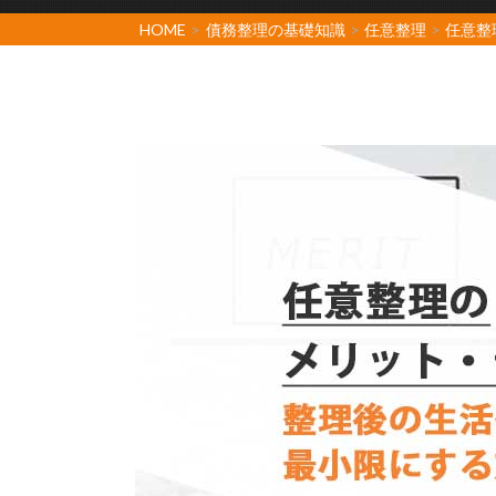
HOME
>
債務整理の基礎知識
>
任意整理
>
任意整