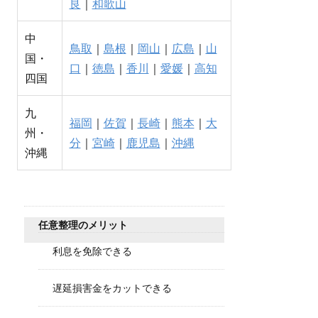
良
｜
和歌山
中
鳥取
｜
島根
｜
岡山
｜
広島
｜
山
国・
口
｜
徳島
｜
香川
｜
愛媛
｜
高知
四国
九
福岡
｜
佐賀
｜
長崎
｜
熊本
｜
大
州・
分
｜
宮崎
｜
鹿児島
｜
沖縄
沖縄
任意整理のメリット
利息を免除できる
遅延損害金をカットできる