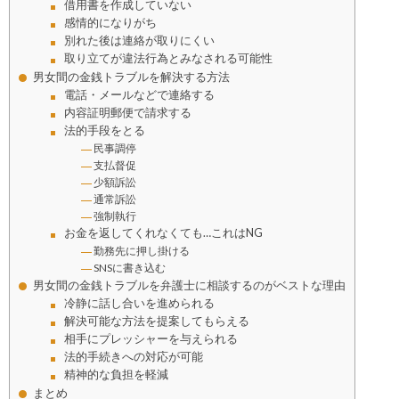
借用書を作成していない
感情的になりがち
別れた後は連絡が取りにくい
取り立てが違法行為とみなされる可能性
男女間の金銭トラブルを解決する方法
電話・メールなどで連絡する
内容証明郵便で請求する
法的手段をとる
民事調停
支払督促
少額訴訟
通常訴訟
強制執行
お金を返してくれなくても…これはNG
勤務先に押し掛ける
SNSに書き込む
男女間の金銭トラブルを弁護士に相談するのがベストな理由
冷静に話し合いを進められる
解決可能な方法を提案してもらえる
相手にプレッシャーを与えられる
法的手続きへの対応が可能
精神的な負担を軽減
まとめ