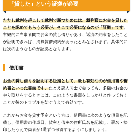
「貸した」という証拠が必要
ただし裁判を起こして裁判で勝つためには、裁判官にお金を貸した
ことを認めてもらう必要が。そこで必要になるのが「証拠」です
。
客観的に当事者間でお金の貸し借りがあり、返済の約束をしたこと
が証明できれば、消費賃借契約があったとみなされます。具体的に
は次のようなものが証拠となります。
借用書
お金の貸し借りを証明する証拠として、最も有効なのが借用書や誓
約書といった書面です。
たとえ恋人同士で会っても、多額のお金の
やり取りをするときには、このような書面をしっかりと作っておく
ことが後のトラブルを防ぐうえで有効です。
これからお金を貸す予定という方は、借用書に次のような項目を記
載し、借用書の作成日、貸主と借主の住所氏名を記載し、署名・捺
印したうえで両者が1通ずつ保管するようにしましょう。