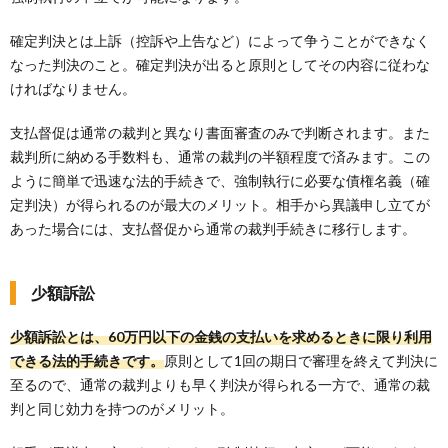
確定判決とは上訴（控訴や上告など）によって争うことができなく
なった判決のこと。確定判決が出ると原則としてその内容に従わな
ければなりません。
支払督促は通常の裁判と異なり書面審査のみで判断されます。また
裁判所に納める手数料も、通常の裁判の半額程度で済みます。この
ように簡単で迅速な法的手続きで、強制執行に必要な債権名義（確
定判決）が得られるのが最大のメリット。相手から異議申し立てが
あった場合には、支払督促から通常の裁判手続きに移行します。
少額訴訟
少額訴訟とは、60万円以下の金銭の支払いを求めるときに限り利用
できる法的手続きです。
原則として1回の期日で審理を終えて判決に
至るので、通常の裁判よりも早く判決が得られる一方で、通常の裁
判と同じ効力を持つのがメリット。