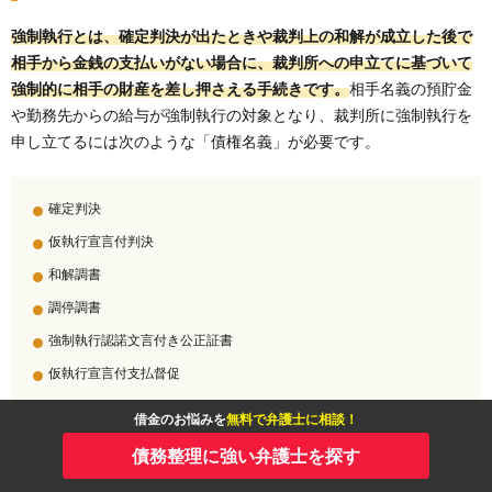
強制執行とは、確定判決が出たときや裁判上の和解が成立した後で
相手から金銭の支払いがない場合に、裁判所への申立てに基づいて
強制的に相手の財産を差し押さえる手続きです。
相手名義の預貯金
や勤務先からの給与が強制執行の対象となり、裁判所に強制執行を
申し立てるには次のような「債権名義」が必要です。
確定判決
仮執行宣言付判決
和解調書
調停調書
強制執行認諾文言付き公正証書
仮執行宣言付支払督促
借金のお悩みを
無料で弁護士に相談！
強制執行を行うには、事前に認諾文言付きの公正証書を作成してい
債務整理に強い弁護士を探す
たり、債権名義が取れる法的手続きが必要です。また強制執行を申