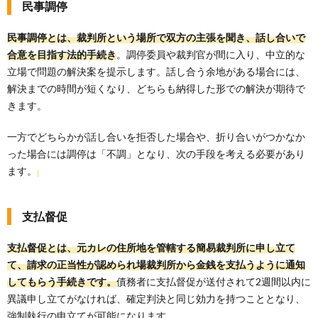
民事調停
民事調停とは、裁判所という場所で双方の主張を聞き、話し合いで
合意を目指す法的手続き
。調停委員や裁判官が間に入り、中立的な
立場で問題の解決案を提示します。話し合う余地がある場合には、
解決までの時間が短くなり、どちらも納得した形での解決が期待で
きます。
一方でどちらかが話し合いを拒否した場合や、折り合いがつかなか
った場合には調停は「不調」となり、次の手段を考える必要があり
ます。
支払督促
支払督促とは、元カレの住所地を管轄する簡易裁判所に申し立て
て、請求の正当性が認められ場裁判所から金銭を支払うように通知
してもらう手続きです。
債務者に支払督促が送付されて2週間以内に
異議申し立てがなければ、確定判決と同じ効力を持つこととなり、
強制執行の申立てが可能になります。