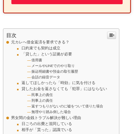
目次
元カレへ借金返済を要求できる？
口約束でも契約は成立
「貸した」という証拠が必要
借用書
メールやLINEでのやり取り
振込明細書や預金の取引履歴
会話の録音データ
返してほしかったら「時効」に気を付ける
貸したお金を返さなくても「犯罪」にはならない
民事上の責任
刑事上の責任
返すつもりがないのに嘘をついて借りた場合
無理やり踏み倒した場合
男女間の金銭トラブル解決が難しい理由
日ごろの出費と混同している
相手が「貰った」認識でいる