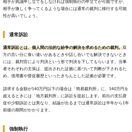
相手が異議申し立てをしなければ強制執行の申立てが可能ですが、
相手が激しく争ってくるような場合には通常の裁判に移行する可能
性が高いでしょう。
通常訴訟
通常訴訟とは、個人間の法的な紛争の解決を求めるための裁判。
双
方の言い分に食い違いがあるときや話し合いでも解決できないとき
には、裁判官により判決という形で判決を下してもらいます。当事
者それぞれの主張は、提出された証拠に基づいて判断が下されるた
め、借用書や督促履歴といったきちんとした証拠が必要です。
請求する金額が140万円以下の場合は「簡易裁判所」に、140万円を
超えるときには「地方裁判所」に訴訟を提起します。前出の支払督
促や少額訴訟とは異なり、結論が出るまでは通常訴訟は半年から1年
前後の期間がかかります。
強制執行