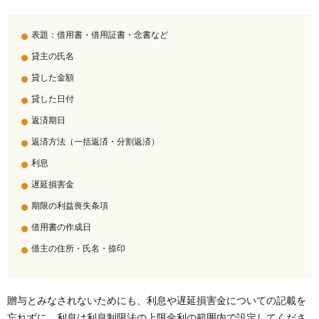
表題：借用書・借用証書・念書など
貸主の氏名
貸した金額
貸した日付
返済期日
返済方法（一括返済・分割返済）
利息
遅延損害金
期限の利益喪失条項
借用書の作成日
借主の住所・氏名・捺印
贈与とみなされないためにも、利息や遅延損害金についての記載を
忘れずに。利息は利息制限法の上限金利の範囲内で設定してくださ