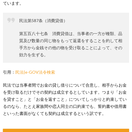
ています。
民法第587条（消費貸借）
第五百八十七条 消費貸借は、当事者の一方が種類、品
質及び数量の同じ物をもって返還をすることを約して相
手方から金銭その他の物を受け取ることによって、その
効力を生ずる。
引用：
民法|e-GOV法令検索
民法では当事者間でお金の貸し借りについて合意し、相手からお金
を受け取るだけでその契約は成立するとしています。つまり「お金
を貸すこと」と「お金を返すこと」についてしっかりと約束してい
るのなら、たとえ家族間や恋人同士の口約束でも、誓約書や借用書
といった書面がなくても契約は成立するという訳です。