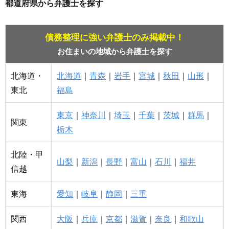
都道府県から弁護士を探す
債務整理に強い弁護士のみ掲載中！
お住まいの地域から弁護士を探す
北海道・
北海道
｜
青森
｜
岩手
｜
宮城
｜
秋田
｜
山形
｜
東北
福島
東京
｜
神奈川
｜
埼玉
｜
千葉
｜
茨城
｜
群馬
｜
関東
栃木
北陸・甲
山梨
｜
新潟
｜
長野
｜
富山
｜
石川
｜
福井
信越
東海
愛知
｜
岐阜
｜
静岡
｜
三重
関西
大阪
｜
兵庫
｜
京都
｜
滋賀
｜
奈良
｜
和歌山