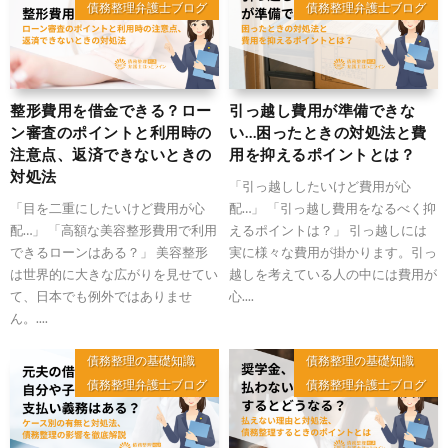
債務整理弁護士ブログ
債務整理弁護士ブログ
整形費用を借金できる？ロー
引っ越し費用が準備できな
ン審査のポイントと利用時の
い…困ったときの対処法と費
注意点、返済できないときの
用を抑えるポイントとは？
対処法
「引っ越ししたいけど費用が心
「目を二重にしたいけど費用が心
配…」 「引っ越し費用をなるべく抑
配…」 「高額な美容整形費用で利用
えるポイントは？」 引っ越しには
できるローンはある？」 美容整形
実に様々な費用が掛かります。引っ
は世界的に大きな広がりを見せてい
越しを考えている人の中には費用が
て、日本でも例外ではありませ
心....
ん。....
債務整理の基礎知識
債務整理の基礎知識
債務整理弁護士ブログ
債務整理弁護士ブログ