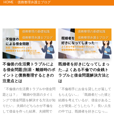
HOME
>
債務整理弁護士ブログ
債務整理の基礎知識
債務整理の基礎知識
債務整理弁護士ブログ
債務整理弁護士ブログ
不倫後の生活費トラブルによ
既婚者を好きになってしまっ
る借金問題|別居・離婚時のポ
た…よくある不倫での金銭ト
イントと債務整理するときの
ラブルと借金問題解決方法と
注意点とは
は
「不倫後の生活費トラブルや借金問
「不倫相手にお金を貸したが返して
題とは？」 「離婚や別居のタイミ
もらえない…」 「既婚者だった彼と
ングで借金問題を解決する方法が知
結婚を考えているが、借金があるこ
りたい」 夫婦のどちらかが不倫を
とが発覚…どうしたら？」 長い人生
して借金を作った結果、夫婦間で
の中では、既婚者を好きになっ....