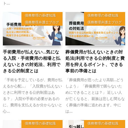
ト....
債務整理の基礎知識
債務整理の基礎知識
債務整理弁護士ブログ
債務整理弁護士ブログ
手術費用が払えない…気にな
葬儀費用が払えないときの対
る入院・手術費用の相場と払
処法|利用できる公的制度と費
えないときの対処法、利用で
用を抑えるポイント、できる
きる公的制度とは
事前の準備とは
「手術を予定しているが、費用が払
「葬儀費用が思ったより高額…どう
えるか心配…」 「入院費が払えない
しよう」 「葬儀費用で困らないた
ときに利用できる公的制度はあ
めにできることとは？」 近しい人
る？」 入院や手術の必要があるの
が亡くなると、親族は悲しむ間もな
に、費用を支払えるか分からないと
く葬儀の準備に追われます。中に
心....
は....
債務整理の基礎知識
債務整理の基礎知識