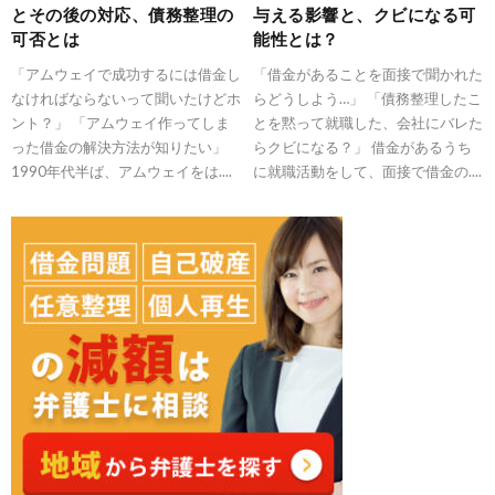
とその後の対応、債務整理の
与える影響と、クビになる可
可否とは
能性とは？
「アムウェイで成功するには借金し
「借金があることを面接で聞かれた
なければならないって聞いたけどホ
らどうしよう…」 「債務整理したこ
ント？」 「アムウェイ作ってしま
とを黙って就職した、会社にバレた
った借金の解決方法が知りたい」
らクビになる？」 借金があるうち
1990年代半ば、アムウェイをは....
に就職活動をして、面接で借金の....