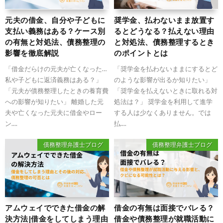
元夫の借金、自分や子どもに
奨学金、払わないまま放置す
支払い義務はある？ケース別
るとどうなる？払えない理由
の有無と対処法、債務整理の
と対処法、債務整理するとき
影響を徹底解説
のポイントとは
「借金だらけの元夫が亡くなった…
「奨学金を払わないままにするとど
私や子どもに返済義務はある？」
のような影響が出るか知りたい」
「元夫が債務整理したときの養育費
「奨学金を払えないときに取れる対
への影響が知りたい」 離婚した元
処法は？」 奨学金を利用して進学
夫や亡くなった元夫に借金やロー
する人は少なくありません。では
ン....
払....
債務整理弁護士ブログ
債務整理弁護士ブログ
アムウェイでできた借金の解
借金の有無は面接でバレる？
決方法|借金をしてしまう理由
借金や債務整理が就職活動に