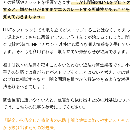
との通話やチャットを拒否できます
。しかし闇金のLINEをブロック
すると、嫌がらせがますますエスカレートする可能性があることを
覚えておきましょう。
LINEをブロックしても取り立てがストップすることはなく、かえっ
て逆上されてさらに悪質でしつこい取り立てが始まるでしょう。闇
金は貸付時にLINEアカウント以外にも様々な個人情報を入手してい
ます。それらを利用すれば、取り立てや嫌がらせが継続できます。
相手は数々の法律を犯すことをいとわない違法な貸金業者です。小
手先の対応では嫌がらせがストップすることはないと考え、その道
のプロに相談するなど、闇金問題を根本から解決できるような対処
法を取るべきでしょう。
闇金被害に遭いやすい人と、被害から抜け出すための対処法につい
ては、こちらの記事を参考にしてください。
「闇金から借金した債務者の末路｜闇金地獄に陥りやすい人とそこ
から抜け出すための対処法」