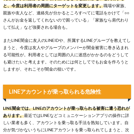
と、今度は利用者の周囲にターゲットを変更します。
職場や家族、
親族や友人など、連絡先が分かるところすべてに電話をかけて「○○
さんがお金を返してくれないので困っている」「家族なら肩代わり
して払え」など強要される場合も。
またLINE闇金に友人のLINEIDや、所属するLINEグループを教えてし
まうと、今度は友人やグループのメンバーが闇金被害に巻き込まれ
る可能性が。利用者としては周囲の人に迷惑がかかるのをどうして
も避けたいと考えます。そのためには何としてでもお金を作ろうと
しますが、それこそが闇金の狙いです。
LINEアカウントが乗っ取られる危険性
LINE闇金では、LINEのアカウントが乗っ取られる被害に遭う恐れが
あります。
最近ではLINEなどコミュニケーションアプリの操作に詳
しい業者も多く、アカウントを乗っ取る手法を熟知しています。自
分が気づかないうちにLINEアカウントを乗っ取られてしまうと、次