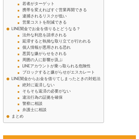
若者がターゲット
携帯を変えればすぐ営業再開できる
逮捕されるリスクが低い
営業コストを削減できる
LINE闇金でお金を借りるとどうなる？
法外な利息を請求される
延滞すると執拗な取り立てが行われる
個人情報が悪用される恐れ
悪質な嫌がらせをされる
周囲の人に影響が及ぶ
LINEアカウントが乗っ取られる危険性
ブロックすると嫌がらせがエスカレート
LINE闇金からお金を借りてしまったときの対処法
絶対に返済しない
そもそも返済の必要がない
違法行為の証拠を確保
警察に相談
弁護士に相談
まとめ