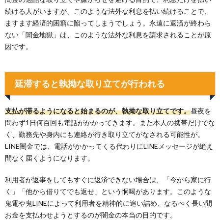
続ける人がいますが、このような法外な利息を払い続けることで、
ますます経済的困窮に陥ってしまうでしょう。永遠に返済が終わら
ない「闇金地獄」は、このような法外な利息を請求されることが原
因です。
延滞すると執拗な取り立てが行われる
支払が滞るようになると始まるのが、執拗な取り立てです。
昼夜を
問わず1日何百回も電話がかかってきます。また本人の携帯だけでな
く、勤務先や身内にも連絡が行き取り立てがなされる可能性が。
LINE闇金では、電話がかかってくる代わりにLINEメッセージが絶え
間なく届くようになります。
利用者が返事をしてもすぐに返済できない場合は、「今から家に行
く」「他から借りてでも返せ」という恫喝があります。このような
鬼電や鬼LINEによって利用者を精神的に追い詰め、なるべく長い間
お金を支払わせようとするのが闇金の本当の目的です。