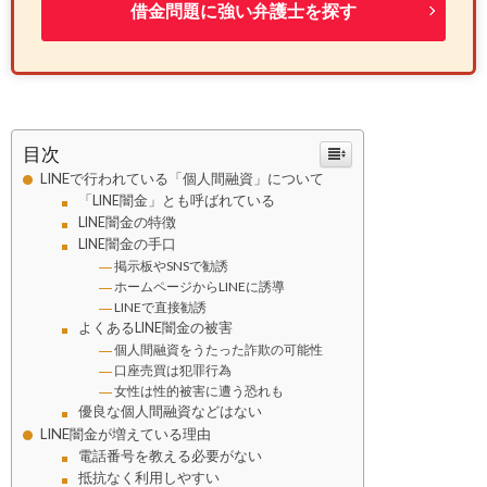
借金問題に強い弁護士を探す
目次
LINEで行われている「個人間融資」について
「LINE闇金」とも呼ばれている
LINE闇金の特徴
LINE闇金の手口
掲示板やSNSで勧誘
ホームページからLINEに誘導
LINEで直接勧誘
よくあるLINE闇金の被害
個人間融資をうたった詐欺の可能性
口座売買は犯罪行為
女性は性的被害に遭う恐れも
優良な個人間融資などはない
LINE闇金が増えている理由
電話番号を教える必要がない
抵抗なく利用しやすい