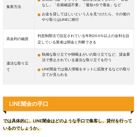
なし」「在籍確認不要」「最短○分で着金」など
集客方法
お金を貸してほしいという人を見つけたら、その後の
やり取りはLINEに移行
利息制限法で設定されている年利20.0％以上の金利を設
高金利の融資
定している業者は闇金と判断できる
執拗な取り立てや恫喝まがいの取り立てなど、貸金業
法で禁止されている違法な取り立てを行う
違法な取り立
LINE闇金では個人情報をネットに拡散するなどの取り
て
立てが見られる
LINE闇金の手口
では具体的に、LINE闇金はどのような手口で集客し、貸付を行って
いるのでしょうか。