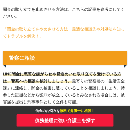
闇金の取り立てを止めさせる方法は、こちらの記事を参考にしてく
ださい。
「闇金の取り立てをやめさせる方法｜最適な相談先や対処法を知っ
てトラブルを解決！」
警察に相談
LINE闇金に悪質な嫌がらせや脅迫めいた取り立てを受けている方
は、警察への相談を検討しましょう。
最寄りの警察署の「生活安全
課」に連絡し、闇金の被害に遭っていることを相談しましょう。持
参した証拠などから犯罪が成立しているとみなされる場合には、被
害届を提出し刑事事件として立件も可能。
借金のお悩みを
無料で弁護士に相談！
ただし犯罪行為とみなされない場合や、深刻な実害が生じていない
債務整理に強い弁護士を探す
場合には、単なる金銭トラブルと判断される恐れがあります。「民
事不介入の原則」によって、警察が動いてくれない可能性が高いで