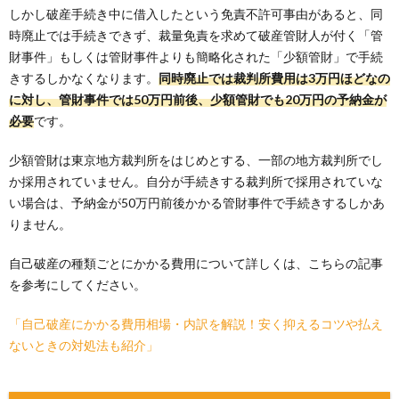
しかし破産手続き中に借入したという免責不許可事由があると、同
時廃止では手続きできず、裁量免責を求めて破産管財人が付く「管
財事件」もしくは管財事件よりも簡略化された「少額管財」で手続
きするしかなくなります。
同時廃止では裁判所費用は3万円ほどなの
に対し、管財事件では50万円前後、少額管財でも20万円の予納金が
必要
です。
少額管財は東京地方裁判所をはじめとする、一部の地方裁判所でし
か採用されていません。自分が手続きする裁判所で採用されていな
い場合は、予納金が50万円前後かかる管財事件で手続きするしかあ
りません。
自己破産の種類ごとにかかる費用について詳しくは、こちらの記事
を参考にしてください。
「自己破産にかかる費用相場・内訳を解説！安く抑えるコツや払え
ないときの対処法も紹介」