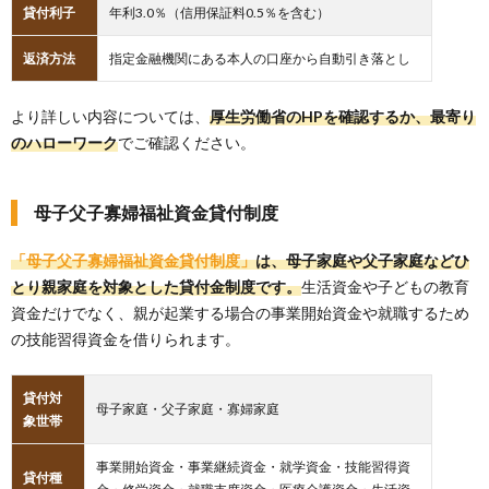
貸付利子
年利3.0％（信用保証料0.5％を含む）
返済方法
指定金融機関にある本人の口座から自動引き落とし
より詳しい内容については、
厚生労働省のHPを確認するか、最寄り
のハローワーク
でご確認ください。
母子父子寡婦福祉資金貸付制度
「母子父子寡婦福祉資金貸付制度」
は、母子家庭や父子家庭などひ
とり親家庭を対象とした貸付金制度です。
生活資金や子どもの教育
資金だけでなく、親が起業する場合の事業開始資金や就職するため
の技能習得資金を借りられます。
貸付対
母子家庭・父子家庭・寡婦家庭
象世帯
事業開始資金・事業継続資金・就学資金・技能習得資
貸付種