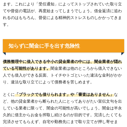
ます。これにより「受任通知」によってストップされていた取り立
てや督促の電話が、再度始まってしまうでしょう。借金返済に追わ
れるのはもちろん、督促による精神的ストレスものしかかってきま
す。
知らずに闇金に手を出す危険性
債務整理中に借入できる中小の貸金業者の中には、闇金業者が隠れ
ている可能性があります。
闇金業者は他のところから借入できない
人でも借入ができる反面、トイチやトゴといった違法な金利がかか
り、違法な取り立てによって債務者を苦しめます。
とくに
「ブラックでも借りられます」や「審査はありません」
な
ど、他の貸金業者から断られた人にとってありがたい宣伝文句を出
している業者に限って、闇金の可能性が高いでしょう。闇金は半永
久的に借主からお金を搾取し続けるのが目的です。完済したくても
完済させてもらえず、自宅や勤務先にまで取り立てが押し寄せま