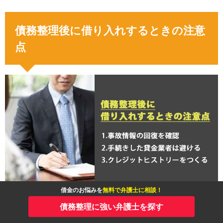
債務整理後に借り入れするときの注意
点
借金のお悩みを
無料で弁護士に相談！
債務整理に強い弁護士を探す
債務整理の手続きが終わり、事故情報が個人信用情報から消える
と、再び借入ができるようになります。しかしそのときに気を付け