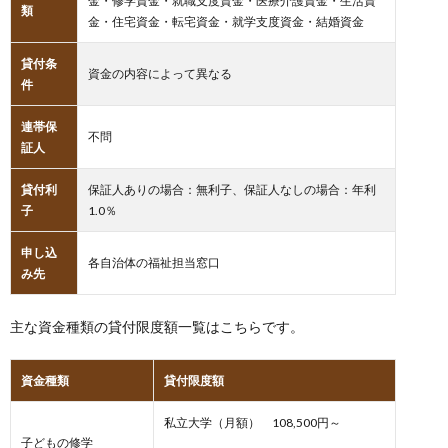
金・修学資金・就職支度資金・医療介護資金・生活資
類
金・住宅資金・転宅資金・就学支度資金・結婚資金
貸付条
資金の内容によって異なる
件
連帯保
不問
証人
貸付利
保証人ありの場合：無利子、保証人なしの場合：年利
子
1.0％
申し込
各自治体の福祉担当窓口
み先
主な資金種類の貸付限度額一覧はこちらです。
資金種類
貸付限度額
私立大学（月額） 108,500円～
子どもの修学