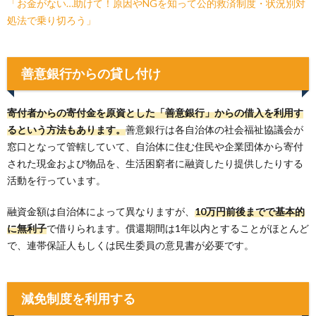
「お金がない…助けて！原因やNGを知って公的救済制度・状況別対
処法で乗り切ろう」
善意銀行からの貸し付け
寄付者からの寄付金を原資とした「善意銀行」からの借入を利用す
るという方法もあります。
善意銀行は各自治体の社会福祉協議会が
窓口となって管轄していて、自治体に住む住民や企業団体から寄付
された現金および物品を、生活困窮者に融資したり提供したりする
活動を行っています。
融資金額は自治体によって異なりますが、
10万円前後までで基本的
に無利子
で借りられます。償還期間は1年以内とすることがほとんど
で、連帯保証人もしくは民生委員の意見書が必要です。
減免制度を利用する