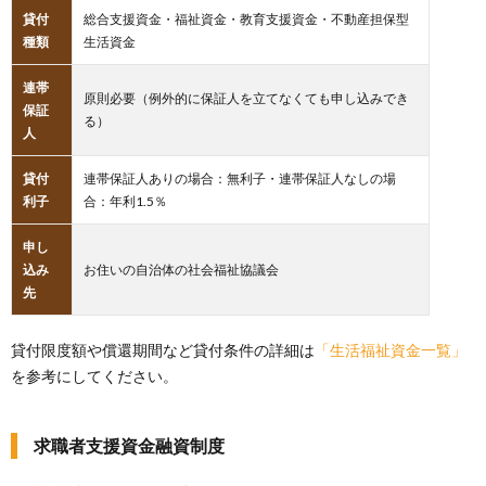
貸付
総合支援資金・福祉資金・教育支援資金・不動産担保型
種類
生活資金
連帯
原則必要（例外的に保証人を立てなくても申し込みでき
保証
る）
人
貸付
連帯保証人ありの場合：無利子・連帯保証人なしの場
利子
合：年利1.5％
申し
込み
お住いの自治体の社会福祉協議会
先
貸付限度額や償還期間など貸付条件の詳細は
「生活福祉資金一覧」
を参考にしてください。
求職者支援資金融資制度