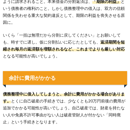
ように請求されること。本来借金の分割返済は、
「期限の利益」
と
いう債務者の権利のこと。しかし債務整理中の借入は、双方の信頼
関係を失わせる重大な契約違反として、期限の利益を喪失させる原
因に。
いくら「一括は無理だから分割に戻してください」とお願いして
も、時すでに遅し。仮に分割払いに応じたとしても、
返済期間を短
縮され毎月の返済額を増額されるなど、これまでよりも厳しい対応
となる可能性が高いでしょう。
余計に費用がかかる
債務整理中に借入してしまうと、余計に費用がかかる場合がありま
す。
とくに自己破産の手続きでは、少なくとも20万円前後の費用が
追加でかかる可能性が高いでしょう。自己破産では、財産を持たな
い人や免責不許可事由がない人は破産管財人が付かない「同時廃
止」という手続きとなります。