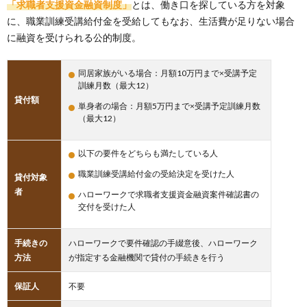
「求職者支援資金融資制度」
とは、働き口を探している方を対象
に、職業訓練受講給付金を受給してもなお、生活費が足りない場合
に融資を受けられる公的制度。
同居家族がいる場合：月額10万円まで×受講予定
訓練月数（最大12）
貸付額
単身者の場合：月額5万円まで×受講予定訓練月数
（最大12）
以下の要件をどちらも満たしている人
職業訓練受講給付金の受給決定を受けた人
貸付対象
者
ハローワークで求職者支援資金融資案件確認書の
交付を受けた人
手続きの
ハローワークで要件確認の手綴意後、ハローワーク
方法
が指定する金融機関で貸付の手続きを行う
保証人
不要