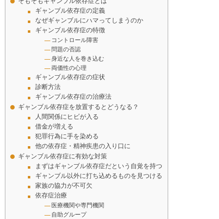
そもそもギャンブル依存症とは
ギャンブル依存症の定義
なぜギャンブルにハマってしまうのか
ギャンブル依存症の特徴
コントロール障害
問題の否認
身近な人を巻き込む
両価性の心理
ギャンブル依存症の症状
診断方法
ギャンブル依存症の治療法
ギャンブル依存症を放置するとどうなる？
人間関係にヒビが入る
借金が増える
犯罪行為に手を染める
他の依存症・精神疾患の入り口に
ギャンブル依存症に有効な対策
まずはギャンブル依存症だという自覚を持つ
ギャンブル以外に打ち込めるものを見つける
家族の協力が不可欠
依存症治療
医療機関や専門機関
自助グループ