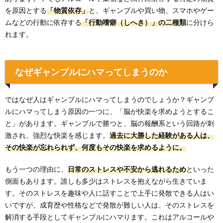
を原因とする
「物質依存」
と、ギャンブルや買い物、スマホやゲー
ムなどの行動に依存する
「行動嗜癖（しへき）」の二種類
に分けら
れます。
なぜギャンブルにハマってしまうのか
ではなぜ人はギャンブルにハマってしまうのでしょうか？ギャンブ
ルにハマってしまう原因の一つに、「脳が快楽を求めようとするこ
と」があります。ギャンブルで勝つと、脳の報酬系という回路が刺
激され、強烈な快楽を感じます。
過去に大勝した経験がある人は、
その快楽が忘れられず、何度もその快楽を求めるように。
もう一つの理由に、
日常のストレスや不安から逃れるため
といった
側面もあります。誰しも多少はストレスを抱えながら生きていま
す。そのストレスを趣味や人に話すことで上手に発散できる人はい
いですが、成育歴や性格などで発散が難しい人は、そのストレスを
解消する手段としてギャンブルにハマります。これはアルコールや