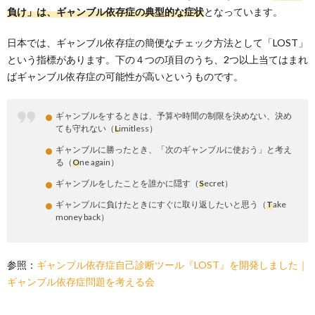
負け」は、ギャンブル依存症の典型的な症状
となっています。
日本では、ギャンブル依存症の簡便なチェック方法として「LOST」
という指標があります。下の４つの項目のうち、2つ以上当てはまれ
ばギャンブル依存症の可能性が高いというものです。
ギャンブルをするときは、予算や時間の制限を決めない、決め
ても守れない（
L
imitless）
ギャンブルに勝ったとき、「次のギャンブルに使おう」と考え
る（
O
ne again）
ギャンブルをしたことを誰かに隠す（
S
ecret）
ギャンブルに負けたときにすぐに取り返したいと思う（
T
ake
money back）
参照：
ギャンブル依存症自己診断ツール『LOST』を開発しました｜
ギャンブル依存症問題を考える会