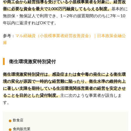
や商工会から経営指導を受けている小規模事業者を対象に、経営改
善に必要な資金を最大で2,000万円融資してもらえる制度。
基本的に
無担保・無保証人で利用でき、1～2年の据置期間ののちに7年～10
年以内に返済すればOKです。
参考：
マル経融資（小規模事業者経営改善資金）｜日本政策金融公
庫
衛生環境激変特別貸付
衛生環境激変特別貸付は、感染症または食中毒の発生による衛生環
境の変化が原因で一時的な経営難に陥ったり、衛生水準の維持向上
に著しい支障を期待している生活環境関係営業者の経営を安定させ
ることを目的とした貸付制度。
主に次のような事業者が該当しま
す。
飲食店
食肉販売業