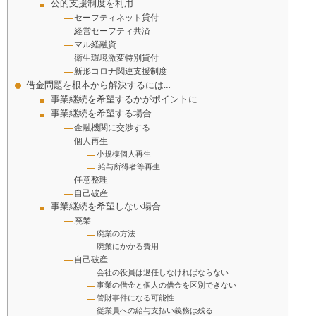
公的支援制度を利用
セーフティネット貸付
経営セーフティ共済
マル経融資
衛生環境激変特別貸付
新形コロナ関連支援制度
借金問題を根本から解決するには…
事業継続を希望するかがポイントに
事業継続を希望する場合
金融機関に交渉する
個人再生
小規模個人再生
給与所得者等再生
任意整理
自己破産
事業継続を希望しない場合
廃業
廃業の方法
廃業にかかる費用
自己破産
会社の役員は退任しなければならない
事業の借金と個人の借金を区別できない
管財事件になる可能性
従業員への給与支払い義務は残る