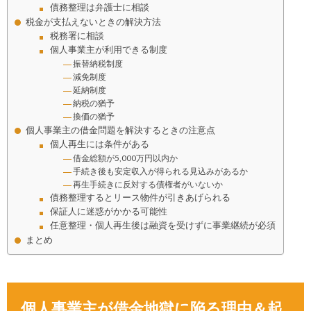
債務整理は弁護士に相談
税金が支払えないときの解決方法
税務署に相談
個人事業主が利用できる制度
振替納税制度
減免制度
延納制度
納税の猶予
換価の猶予
個人事業主の借金問題を解決するときの注意点
個人再生には条件がある
借金総額が5,000万円以内か
手続き後も安定収入が得られる見込みがあるか
再生手続きに反対する債権者がいないか
債務整理するとリース物件が引きあげられる
保証人に迷惑がかかる可能性
任意整理・個人再生後は融資を受けずに事業継続が必須
まとめ
個人事業主が借金地獄に陥る理由＆起