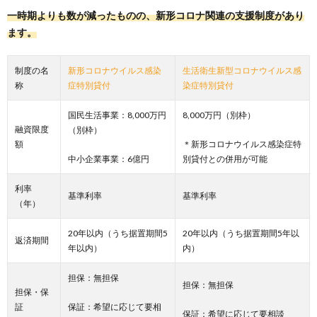
一時期よりも数が減ったものの、新形コロナ関連の支援制度があり
ます。
制度の名
新形コロナウイルス感染
生活衛生新型コロナウイルス感
称
症特別貸付
染症特別貸付
国民生活事業：8,000万円
8,000万円（別枠）
融資限度
（別枠）
額
＊新形コロナウイルス感染症特
中小企業事業：6億円
別貸付との併用が可能
利率
基準利率
基準利率
（年）
20年以内（うち据置期間5
20年以内（うち据置期間5年以
返済期間
年以内）
内）
担保：無担保
担保：無担保
担保・保
証
保証：希望に応じて要相
保証：希望に応じて要相談