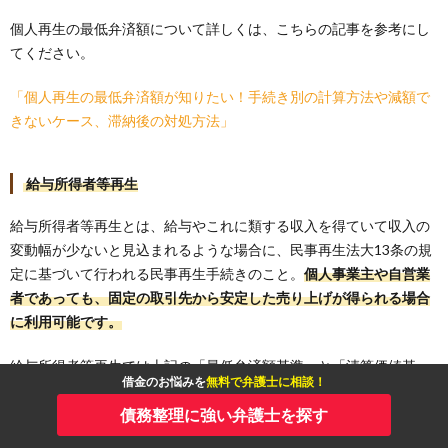
個人再生の最低弁済額について詳しくは、こちらの記事を参考にし
てください。
「個人再生の最低弁済額が知りたい！手続き別の計算方法や減額で
きないケース、滞納後の対処方法」
給与所得者等再生
給与所得者等再生とは、給与やこれに類する収入を得ていて収入の
変動幅が少ないと見込まれるような場合に、民事再生法大13条の規
定に基づいて行われる民事再生手続きのこと。
個人事業主や自営業
者であっても、固定の取引先から安定した売り上げが得られる場合
に利用可能です。
給与所得者等再生では上記の「最低弁済額基準」と「清算価値基
借金のお悩みを
無料で弁護士に相談！
準」の他に、「可処分所得基準」を比較して最も高い金額以上を最
低弁済額としなければなりません。可処分所得は2年分で、年間の収
債務整理に強い弁護士を探す
入から所得税・住民税・社会保険料・標準生計費を引いて算出しま