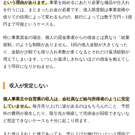
という理由があります。
事業を始めるにあたり必要な備品や仕入れ
を行うには、まとまったお金が必要です。借入限度額は事業規模や
借りての信用によって変わるものの、銀行によっては数千万円～1億
円まで可能というケースも。
特に事業資金の場合、個人の貸金業者からの借金とは異なり「総量
規制」のような制限がありません。1回の借入金額が大きくなった
り、金額が少額でも借り入れ本数が多くなるとそれだけ返済総額が
増えてしまいます。いつしか返済しきれないほどの借金を抱えてし
まう羽目になりかねません。
収入が安定しない
個人事業主や自営業の収入は、会社員など給与所得者のように安定
していません。
毎月売り上げに波があるのはもちろんのこと、予想
外の費用が発生したり、取引先が倒産して売掛金が回収できないな
ど想定できないケースも十分に起こり得ます。
また借り入れした後であっても、売り上げが伸びないという理由で