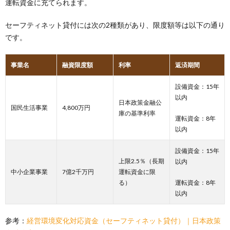
運転資金に充てられます。
セーフティネット貸付には次の2種類があり、限度額等は以下の通り
です。
事業名
融資限度額
利率
返済期間
設備資金：15年
以内
日本政策金融公
国民生活事業
4,800万円
庫の基準利率
運転資金：8年
以内
設備資金：15年
上限2.5％（長期
以内
中小企業事業
7億2千万円
運転資金に限
る）
運転資金：8年
以内
参考：
経営環境変化対応資金（セーフティネット貸付）｜日本政策