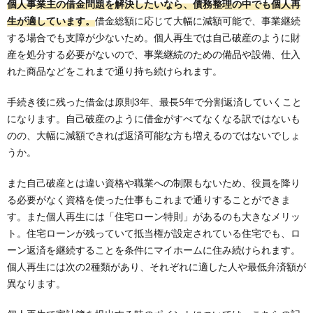
個人事業主の借金問題を解決したいなら、債務整理の中でも個人再
生が適しています。
借金総額に応じて大幅に減額可能で、事業継続
する場合でも支障が少ないため。個人再生では自己破産のように財
産を処分する必要がないので、事業継続のための備品や設備、仕入
れた商品などをこれまで通り持ち続けられます。
手続き後に残った借金は原則3年、最長5年で分割返済していくこと
になります。自己破産のように借金がすべてなくなる訳ではないも
のの、大幅に減額できれば返済可能な方も増えるのではないでしょ
うか。
また自己破産とは違い資格や職業への制限もないため、役員を降り
る必要がなく資格を使った仕事もこれまで通りすることができま
す。また個人再生には「住宅ローン特則」があるのも大きなメリッ
ト。住宅ローンが残っていて抵当権が設定されている住宅でも、ロ
ーン返済を継続することを条件にマイホームに住み続けられます。
個人再生には次の2種類があり、それぞれに適した人や最低弁済額が
異なります。