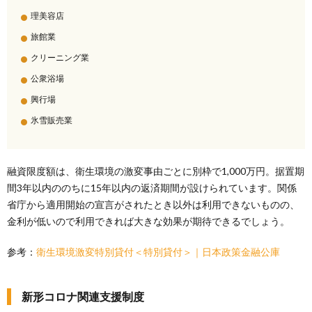
理美容店
旅館業
クリーニング業
公衆浴場
興行場
氷雪販売業
融資限度額は、衛生環境の激変事由ごとに別枠で1,000万円。据置期
間3年以内ののちに15年以内の返済期間が設けられています。関係
省庁から適用開始の宣言がされたとき以外は利用できないものの、
金利が低いので利用できれば大きな効果が期待できるでしょう。
参考：
衛生環境激変特別貸付＜特別貸付＞｜日本政策金融公庫
新形コロナ関連支援制度