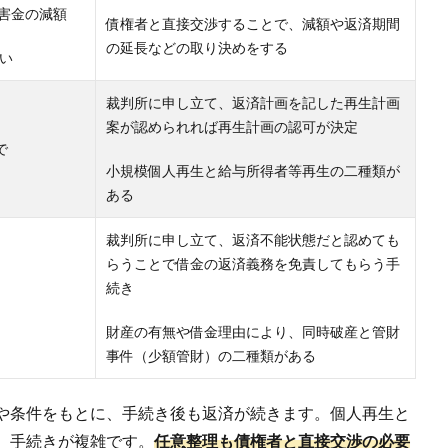
害金の減額
債権者と直接交渉することで、減額や返済期間
の延長などの取り決めをする
い
裁判所に申し立て、返済計画を記した再生計画
案が認められれば再生計画の認可が決定
で
小規模個人再生と給与所得者等再生の二種類が
ある
裁判所に申し立て、返済不能状態だと認めても
らうことで借金の返済義務を免責してもらう手
続き
財産の有無や借金理由により、同時破産と管財
事件（少額管財）の二種類がある
や条件をもとに、手続き後も返済が続きます。個人再生と
、手続きが複雑です。
任意整理も債権者と直接交渉の必要