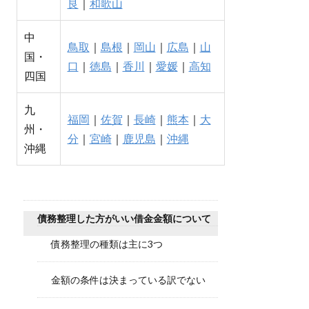
良
｜
和歌山
中
鳥取
｜
島根
｜
岡山
｜
広島
｜
山
国・
口
｜
徳島
｜
香川
｜
愛媛
｜
高知
四国
九
福岡
｜
佐賀
｜
長崎
｜
熊本
｜
大
州・
分
｜
宮崎
｜
鹿児島
｜
沖縄
沖縄
債務整理した方がいい借金金額について
債務整理の種類は主に3つ
金額の条件は決まっている訳でない