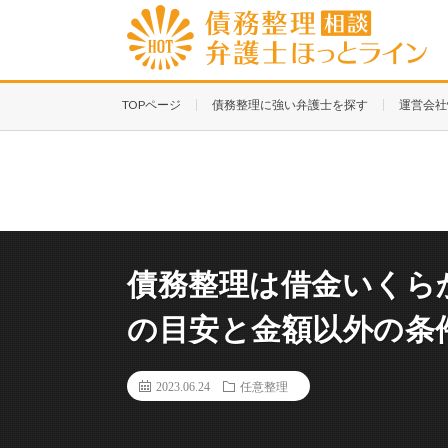
TOPページ
債務整理に強い弁護士を探す
運営会社
債務整理は借金いくら
の目安と金額以外の条
2023.06.24
任意整理