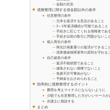
金額の目安
債務整理に関する借金額以外の条件
任意整理の条件
元本を返済する意志があること
3～5年返済継続が可能であること
手続きに応じてくれる債権者であ
手続き以前の取引に問題がないこ
個人再生の条件
再生計画案通りの返済ができるこ
清算価値保障基準の原則を守れる
自己破産の条件
返済不能状態であること
減免されない債権でないこと
免責不許可事由がない
予納金をおさめられること
効率的に債務整理するポイント
費用を考えマイナスにならないように
少額でも任意整理した方がいいケースが
弁護士に相談する
まとめ