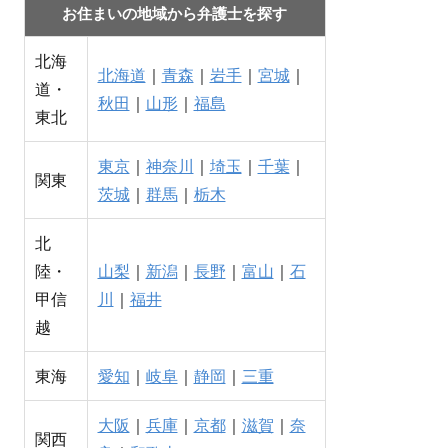
お住まいの地域から弁護士を探す
北海
北海道
｜
青森
｜
岩手
｜
宮城
｜
道・
秋田
｜
山形
｜
福島
東北
東京
｜
神奈川
｜
埼玉
｜
千葉
｜
関東
茨城
｜
群馬
｜
栃木
北
陸・
山梨
｜
新潟
｜
長野
｜
富山
｜
石
甲信
川
｜
福井
越
東海
愛知
｜
岐阜
｜
静岡
｜
三重
大阪
｜
兵庫
｜
京都
｜
滋賀
｜
奈
関西