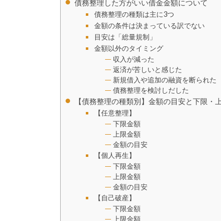
債務整理した方がいい借金金額について
債務整理の種類は主に3つ
金額の条件は決まっている訳でない
目安は「総量規制」
金額以外のタイミング
収入が減った
返済が苦しいと感じた
新規借入や追加の融資を断られた
債務整理を検討しだした
【債務整理の種類別】金額の目安と下限・
【任意整理】
下限金額
上限金額
金額の目安
【個人再生】
下限金額
上限金額
金額の目安
【自己破産】
下限金額
上限金額