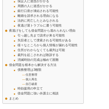
保証人に迷惑がかかる
周囲の人に迷惑がかかる
銀行口座が凍結される可能性
離婚を請求される理由になる
法的に死亡したとみなされる
夜逃げ屋トラブルに遭う可能性
夜逃げをしても借金問題から逃れられない理由
引っ越し先まで請求が来る可能性
失踪者として捜索される可能性がある
様々なところから個人情報が漏れる可能性
住所がわからなくても裁判は可能
裁判を起こされれば敗訴する
消滅時効の完成は極めて困難
借金問題を根本から解決する方法
債務整理は3種類
任意整理
個人再生
自己破産
時効援用の申立て
借金問題に強い弁護士に相談
まとめ