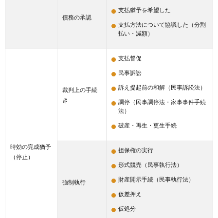
支払猶予を希望した
債務の承認
支払方法について協議した（分割
払い・減額）
支払督促
民事訴訟
訴え提起前の和解（民事訴訟法）
裁判上の手続
き
調停（民事調停法・家事事件手続
法）
破産・再生・更生手続
時効の完成猶予
担保権の実行
（停止）
形式競売（民事執行法）
財産開示手続（民事執行法）
強制執行
仮差押え
仮処分