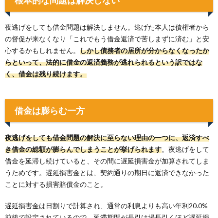
夜逃げをしても借金問題は解決しません。逃げた本人は債権者から
の督促が来なくなり「これでもう借金返済で苦しまずに済む」と安
心するかもしれません。
しかし債務者の居所が分からなくなったか
らといって、法的に借金の返済義務が逃れられるという訳ではな
く、借金は残り続けます。
借金は膨らむ一方
夜逃げをしても借金問題の解決に至らない理由の一つに、返済すべ
き借金の総額が膨らんでしまうことが挙げられます
。夜逃げをして
借金を延滞し続けていると、その間に遅延損害金が加算されてしま
うためです。遅延損害金とは、契約通りの期日に返済できなかった
ことに対する損害賠償金のこと。
遅延損害金は日割りで計算され、通常の利息よりも高い年利20.0%
前後で設定されているので、延滞期間が長引け場長引くほど遅延損