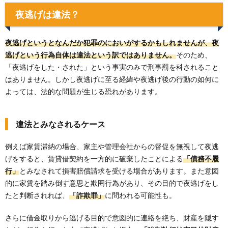
夜逃げは違法？
夜逃げというとなんだか犯罪のにおいがするかもしれませんが、夜
逃げという行為自体は違法という訳ではありません。
そのため、
「夜逃げをした・された」という事実のみで刑事罰を科されること
はありません。しかし夜逃げに至る経緯や夜逃げ後の行動の如何に
よっては、法的な問題が生じる恐れがあります。
違法とみなされるケース
例えば家賃滞納の場合、家主や管理会社からの督促を無視して夜逃
げをすると、賃貸借契約を一方的に破棄したことによる
「債務不履
行」
とみなされて損害賠償請求を受ける場合があります。また意図
的に家賃を踏み倒す意思と欺罔行為があり、その目的で夜逃げをし
たと判断されれば、
「詐欺罪」
に問われる可能性も。
さらに借金取りから逃げる目的で意図的に連絡を絶ち、財産を隠す